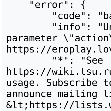
    "error": {

        "code": "badvalue",

        "info": "Unrecognized value for 
parameter \"action\
https://eroplay.lov
        "*": "See 
https://wiki.tsu.r
usage. Subscribe t
announce mailing li
&lt;https://lists.