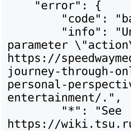
    "error": {

        "code": "badvalue",

        "info": "Unrecognized value for 
parameter \"action\
https://speedwayme
journey-through-on
personal-perspecti
entertainment/.",

        "*": "See 
https://wiki.tsu.r