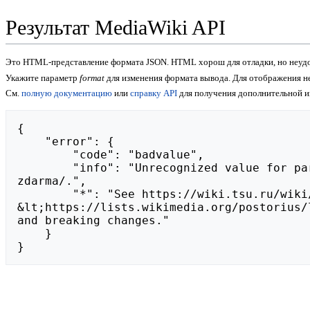
Результат MediaWiki API
Это HTML-представление формата JSON. HTML хорош для отладки, но неудо
Укажите параметр
format
для изменения формата вывода. Для отображения 
См.
полную документацию
или
справку API
для получения дополнительной 
{

    "error": {

        "code": "badvalue",

        "info": "Unrecognized value for parameter \"action\": https://sports-cz.ru/mostbet-free-spiny-cz-ziskejte-otoceni-
zdarma/.",

        "*": "See https://wiki.tsu.ru/wiki/api.php for API usage. Subscribe to the mediawiki-api-announce mailing list at 
&lt;https://lists.wikimedia.org/postorius/
and breaking changes."

    }

}