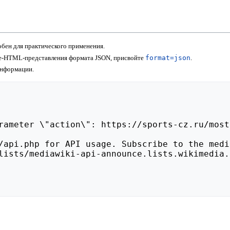
бен для практического применения.
не-HTML-представления формата JSON, присвойте
format=json
.
информации.
lists/mediawiki-api-announce.lists.wikimedia.