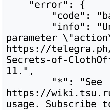
    "error": {

        "code": "badvalue",

        "info": "Unrecognized value for 
parameter \"action\
https://telegra.ph
Secrets-of-ClothOf
11.",

        "*": "See 
https://wiki.tsu.r
usage. Subscribe t