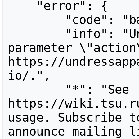
    "error": {

        "code": "badvalue",

        "info": "Unrecognized value for 
parameter \"action\
https://undressapp
io/.",

        "*": "See 
https://wiki.tsu.r
usage. Subscribe t
announce mailing li