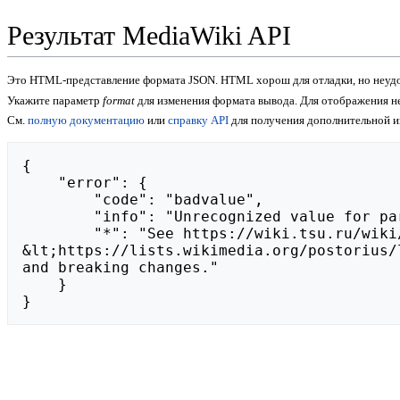
Результат MediaWiki API
Это HTML-представление формата JSON. HTML хорош для отладки, но неудо
Укажите параметр
format
для изменения формата вывода. Для отображения 
См.
полную документацию
или
справку API
для получения дополнительной 
{

    "error": {

        "code": "badvalue",

        "info": "Unrecognized value for parameter \"action\": https://undressappai.com/clothoff-gratis/.",

        "*": "See https://wiki.tsu.ru/wiki/api.php for API usage. Subscribe to the mediawiki-api-announce mailing list at 
&lt;https://lists.wikimedia.org/postorius/
and breaking changes."

    }

}