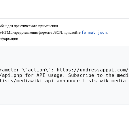
бен для практического применения.
не-HTML-представления формата JSON, присвойте
format=json
.
информации.
lists/mediawiki-api-announce.lists.wikimedia.