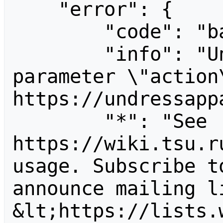
    "error": {

        "code": "badvalue",

        "info": "Unrecognized value for 
parameter \"action\
https://undressapp
        "*": "See 
https://wiki.tsu.r
usage. Subscribe t
announce mailing li
&lt;https://lists.