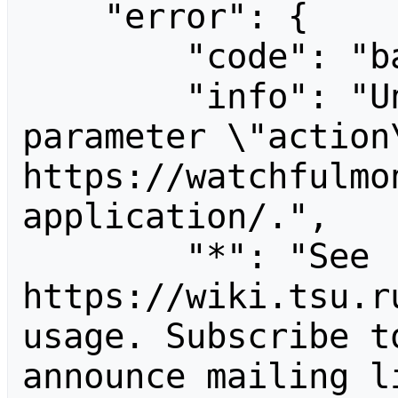
    "error": {

        "code": "badvalue",

        "info": "Unrecognized value for 
parameter \"action\
https://watchfulmo
application/.",

        "*": "See 
https://wiki.tsu.r
usage. Subscribe t
announce mailing li