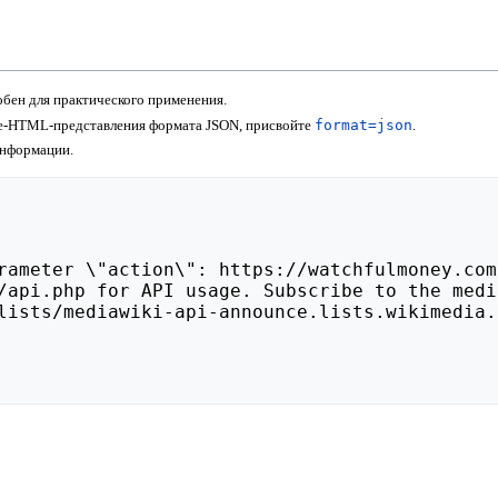
бен для практического применения.
не-HTML-представления формата JSON, присвойте
format=json
.
информации.
lists/mediawiki-api-announce.lists.wikimedia.