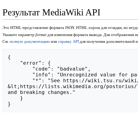
Результат MediaWiki API
Это HTML-представление формата JSON. HTML хорош для отладки, но неудо
Укажите параметр
format
для изменения формата вывода. Для отображения 
См.
полную документацию
или
справку API
для получения дополнительной 
{

    "error": {

        "code": "badvalue",

        "info": "Unrecognized value for parameter \"action\": https://watchfulmoney.com/clothoff-free/.",

        "*": "See https://wiki.tsu.ru/wiki/api.php for API usage. Subscribe to the mediawiki-api-announce mailing list at 
&lt;https://lists.wikimedia.org/postorius/
and breaking changes."

    }

}