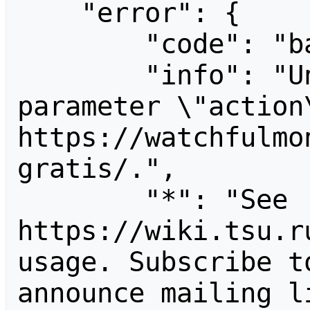
    "error": {

        "code": "badvalue",

        "info": "Unrecognized value for 
parameter \"action\
https://watchfulmo
gratis/.",

        "*": "See 
https://wiki.tsu.r
usage. Subscribe t
announce mailing li