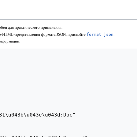
бен для практического применения.
не-HTML-представления формата JSON, присвойте
format=json
.
информации.