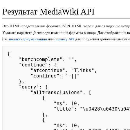
Результат MediaWiki API
Это HTML-представление формата JSON. HTML хорош для отладки, но неудо
Укажите параметр
format
для изменения формата вывода. Для отображения 
См.
полную документацию
или
справку API
для получения дополнительной 
{

    "batchcomplete": "",

    "continue": {

        "atcontinue": "Tlinks",

        "continue": "-||"

    },

    "query": {

        "alltransclusions": [

            {

                "ns": 10,

                "title": "\u0428\u0430\u0431\u043b\u043e\u043d:Doc"

            },

            {

                "ns": 10,
