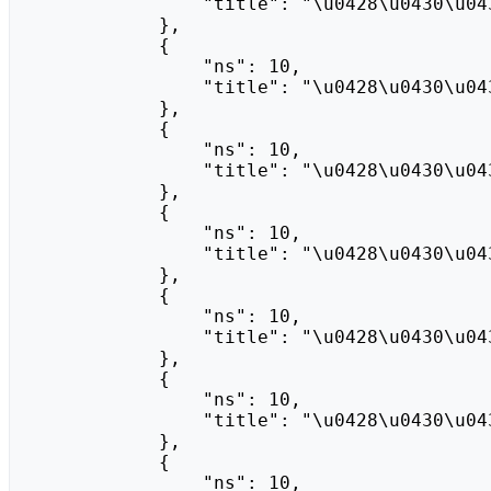
                "title": "\u0428\u0430\u0431\u043b\u043e\u043d:Doc-end"

            },

            {

                "ns": 10,

                "title": "\u0428\u0430\u0431\u043b\u043e\u043d:Doc-inline"

            },

            {

                "ns": 10,

                "title": "\u0428\u0430\u0431\u043b\u043e\u043d:Doc/begin"

            },

            {

                "ns": 10,

                "title": "\u0428\u0430\u0431\u043b\u043e\u043d:Doc/doc"

            },

            {

                "ns": 10,

                "title": "\u0428\u0430\u0431\u043b\u043e\u043d:Doc/end"

            },

            {

                "ns": 10,

                "title": "\u0428\u0430\u0431\u043b\u043e\u043d:Potd/2026-07-23"

            },

            {

                "ns": 10,
