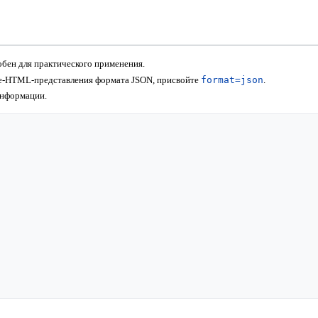
бен для практического применения.
не-HTML-представления формата JSON, присвойте
format=json
.
информации.