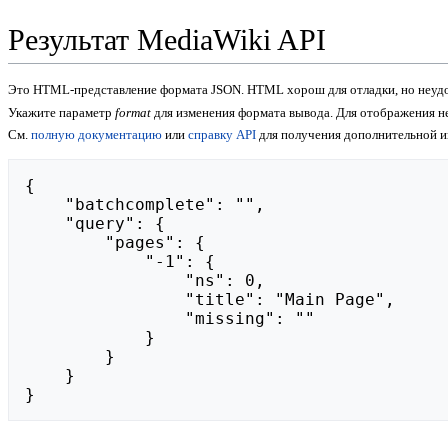
Результат MediaWiki API
Это HTML-представление формата JSON. HTML хорош для отладки, но неудо
Укажите параметр
format
для изменения формата вывода. Для отображения 
См.
полную документацию
или
справку API
для получения дополнительной 
{

    "batchcomplete": "",

    "query": {

        "pages": {

            "-1": {

                "ns": 0,

                "title": "Main Page",

                "missing": ""

            }

        }

    }

}