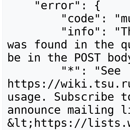
    "error": {

        "code": "mustpostparams",

        "info": "The following parameter 
was found in the q
be in the POST body
        "*": "See 
https://wiki.tsu.r
usage. Subscribe t
announce mailing li
&lt;https://lists.