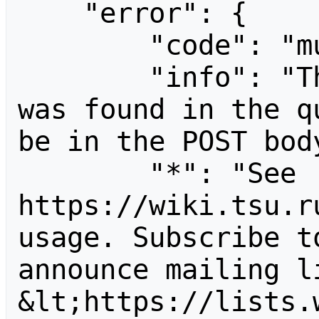
    "error": {

        "code": "mustpostparams",

        "info": "The following parameter 
was found in the q
be in the POST body
        "*": "See 
https://wiki.tsu.r
usage. Subscribe t
announce mailing li
&lt;https://lists.