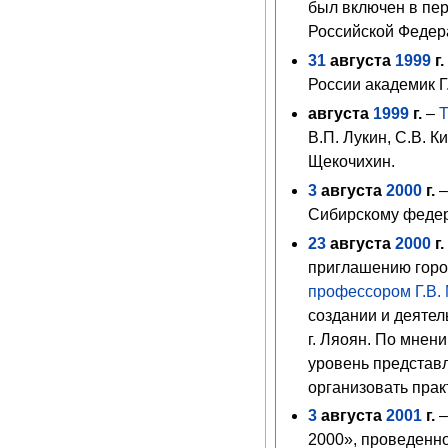
был включен в пе
Российской Федер
31
августа
1999
г.
России академик Г
августа
1999
г.
–
В.П. Лукин, С.В. 
Щекочихин.
3
августа
2000
г.
Сибирскому федер
23
августа
2000
г.
приглашению город
профессором
Г.В
создании и деятел
г. Ляоян. По мнен
уровень представл
организовать прак
3
августа
2001
г.
–
2000», проведенн