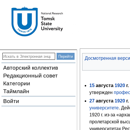
Досмотренная верс
Авторский коллектив
Редакционный совет
Категории
15
августа
1920
г.
Таймлайн
утвержден
профес
Войти
27
августа
1920
г.
университете
. Де
1920 г. из-за «ар
пролетарской выс
университетах Рес