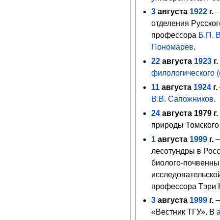
3
августа
1922
г.
–
отделения Русско
профессора
Б.П. 
Пономарев
.
22
августа
1923
г.
филологического (
11
августа
1924
г.
В.В. Сапожников
.
24
августа
1979 г
природы
Томского 
1
августа
1999
г.
–
лесотундры в Рос
биолого-почвенны
исследовательско
профессора
Тэри 
3
августа
1999
г.
–
«Вестник ТГУ». В