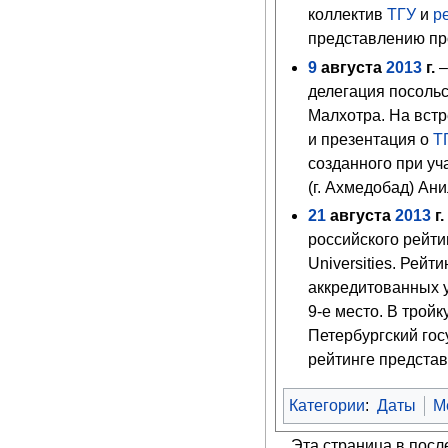
коллектив
ТГУ
и
р
представлению пр
9
августа
2013
г.
–
делегация посольс
Малхотра. На вст
и презентация о
Т
созданного при у
(г. Ахмедобад) Ани
21
августа
2013
г
российского рейтин
Universities. Рей
аккредитованных у
9-е место. В трой
Петербургский гос
рейтинге предста
Категории
:
Даты
М
Эта страница в посл