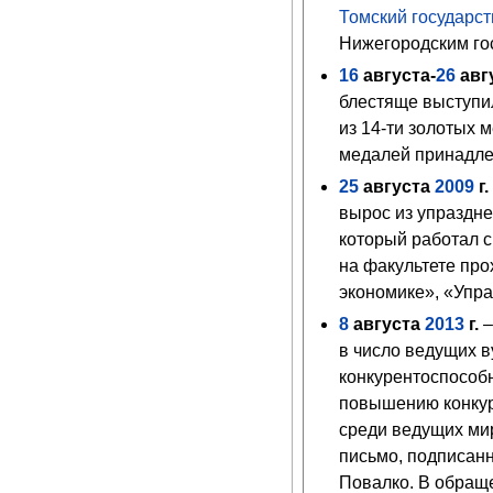
Томский государс
Нижегородским го
16
августа
-
26
авг
блестяще выступил
из 14-ти золотых 
медалей принадле
25
августа
2009
г.
вырос из упраздне
который работал с 
на факультете пр
экономике», «Упр
8
августа
2013
г.
в число ведущих 
конкурентоспособ
повышению конкур
среди ведущих мир
письмо, подписан
Повалко. В обращ