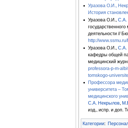
Уразова О.И., Не
История становлен
Уразова О.И.,
С.А.
государственного 
деятельности // Б
http://www.ssmu.ru/
Уразова О.И.,
С.А.
кафедры общей па
медицинский журна
professora-p-m-albi
tomskogo-universit
Профессора медиц
университета – То
медицинского уни
С.А. Некрылов
,
М.
изд., испр. и доп. 
Категории
:
Персона