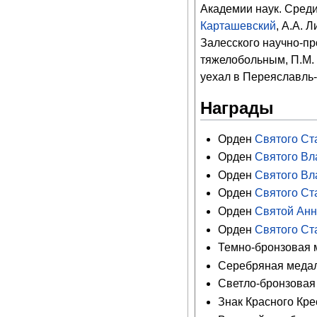
Академии наук. Среди
Карташевский
, А.А. 
Залесского научно-пр
тяжелобольным, П.М. 
уехал в Переяславль-
Награды
Орден
Святого Ст
Орден
Святого Вла
Орден
Святого Вл
Орден
Святого Ст
Орден
Святой Анны
Орден
Святого Ста
Темно-бронзовая м
Серебряная медаль
Светло-бронзовая
Знак Красного Крес