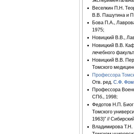
экспериментальная
Веселкин П.Н. Те
В.В. Пашутина и П.
Бова П.А., Лавров
1975;
Новицкий В.В., Ла
Новицкий В.В. Каф
лечебного факульт
Новицкий В.В. Пер
Томского медицинс
Профессора Томск
Отв. ред.
С.Ф. Фо
Профессора Военн
СПб., 1998;
Федотов Н.П. Био
Томского универси
1963)” // Сибирск
Владимирова Т.Н.
Томском университ