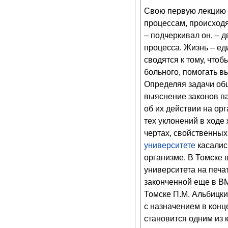
Свою первую лекцию
процессам, происход
– подчеркивал он, – 
процесса. Жизнь – ед
сводятся к тому, что
больного, помогать 
Определяя задачи общ
выяснение законов па
об их действии на ор
тех уклонений в ходе 
чертах, свойственных
университете
касалис
организме. В Томске 
университета на печа
законченной еще в ВМ
Томске П.М. Альбицки
с назначением в конц
становится одним из 