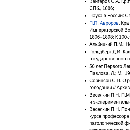
Венгеров С.А. Кри
СПб., 1886;
Наука в России: Сп
П.П. Авроров
. Кр
Императорской Во
1806–1898: К 100-
Альбицкий П.М.: Не
Гольдберг Д.И. Ка
государственного м
50 лет Первого Ле
Павлова. Л.; М., 1
Соринсон С.Н. О р
голодании // Архив
Веселкин П.Н. П.М
и экспериментальн
Веселкин П.Н. Пон
курсе профессора 
патологической фи