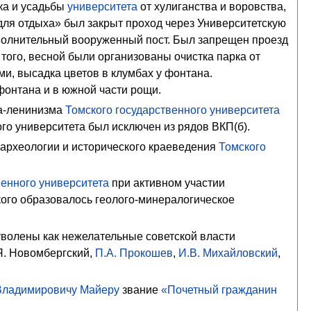
ка и усадьбы
университета
от хулиганства и воровства,
для отдыха» был закрыт проход через
Университетскую
ополнительный вооруженный пост. Был запрещен проезд
 того, весной были организованы очистка парка от
и, высадка цветов в клумбах у фонтана.
фонтана и в южной части рощи.
а-ленинизма
Томского государственного университета
о университета был исключен из рядов ВКП(б).
археологии и исторического краеведения
Томского
венного университета
при активном участии
кого
образовалось геолого-минералогическое
волены как нежелательные советской власти
Я. Новомбергский
,
П.А. Прокошев
,
И.В. Михайловский
,
Владимировичу Майеру
звание
«Почетный гражданин