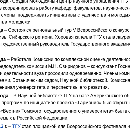
года
- Создан
Молодежный центр
научного управления ТГУ 
 координировать работу кафедр, факультетов, научно-иссл
 смены, поддерживать инициативы студенчества и молодых
ства молодежи.
да
– Состоялся региональный тур V Всероссийского конкурс
ивы Сибирского региона.
Хоровая капелла
ТГУ стала лауре
л художественный руководитель Государственного академи
ода
– Работала Комиссии по комплексной оценке деятельнос
редседатель комиссии М.Н. Свиридонов – консультант Гос
и деятельности вуза проходили одновременно. Члены комис
еями, Ботаническим садом, Научной библиотекой. Комиссия
енциал университета и перспективы его развития.
года
– В
Научной библиотеке
ТГУ на базе Американского об
 программ по инициативе проекта «Гармония» был открыт 
«Вестник Томского государственного университета» был в
аемых в Российской Федерации.
13
г.
–
ТГУ
стал площадкой для Всероссийского фестиваля н