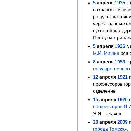
5
апреля
1935
г.
сохранности зел
рощу
в заисточну
через главные в
сухостойных дере
Предусматривала
5
апреля
1936
г.
М.И. Мишин
реше
8
апреля
1953
г.
государственног
12
апреля
1921
г
профессоров гор
отделение.
15
апреля
1920
г
профессоров
И.И
Я.Я. Галахов
.
28
апреля
2009
г
города Томска»
.