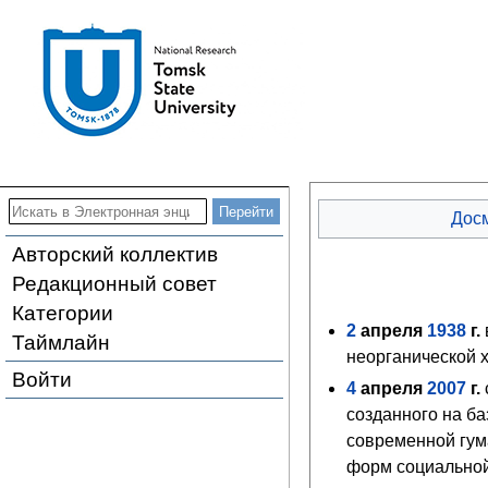
Дос
Авторский коллектив
Редакционный совет
Категории
2
апреля
1938
г.
Таймлайн
неорганической 
Войти
4
апреля
2007
г.
созданного на б
современной гум
форм социальной