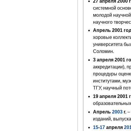
27 апреля 2000 
системной основе
молодой научной
научного творче
Апрель 2001 го
хоровые коллект
университета бы
Соломин.
3 апреля 2001 г
аккредитации), п
процедуры оценк
институтами, муз
ТГУ, научный пот
19 апреля 2001 
образовательных
Апрель
2003
г.
– 
изданий, выпуск
15
-
17
апреля
20