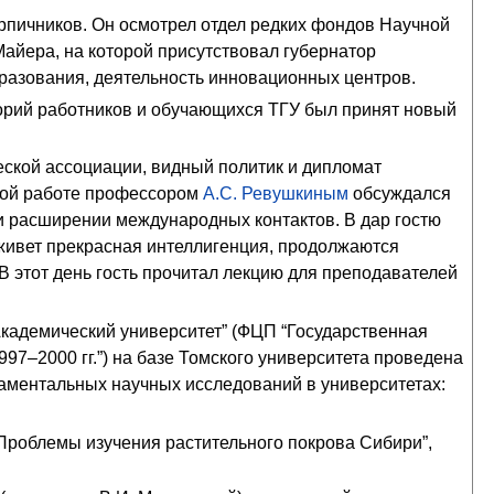
рпичников. Он осмотрел отдел редких фондов Научной
Майера, на которой присутствовал губернатор
бразования, деятельность инновационных центров.
горий работников и обучающихся ТГУ был принят новый
ской ассоциации, видный политик и дипломат
ной работе профессором
А.С. Ревушкиным
обсуждался
и расширении международных контактов. В дар гостю
«живет прекрасная интеллигенция, продолжаются
 В этот день гость прочитал лекцию для преподавателей
Академический университет” (ФЦП “Государственная
7–2000 гг.”) на базе Томского университета проведена
аментальных научных исследований в университетах:
Проблемы изучения растительного покрова Сибири”,