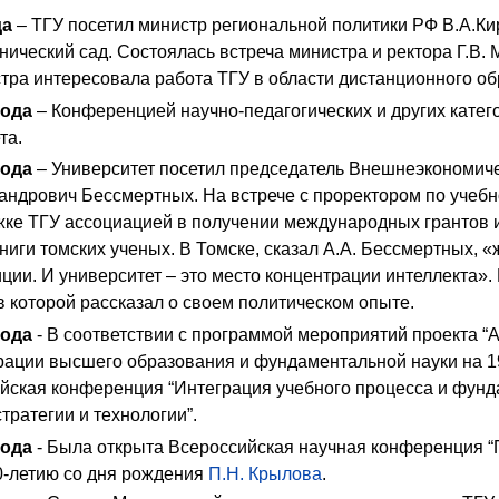
да
– ТГУ посетил министр региональной политики РФ В.А.Ки
нический сад. Состоялась встреча министра и ректора Г.В. 
стра интересовала работа ТГУ в области дистанционного о
года
– Конференцией научно-педагогических и других кате
та.
года
– Университет посетил председатель Внешнеэкономиче
андрович Бессмертных. На встрече с проректором по учеб
жке ТГУ ассоциацией в получении международных грантов 
иги томских ученых. В Томске, сказал А.А. Бессмертных, 
ции. И университет – это место концентрации интеллекта».
 в которой рассказал о своем политическом опыте.
года
- В соответствии с программой мероприятий проекта “
ации высшего образования и фундаментальной науки на 199
йская конференция “Интеграция учебного процесса и фунд
ратегии и технологии”.
года
- Была открыта Всероссийская научная конференция “
-летию со дня рождения
П.Н. Крылова
.