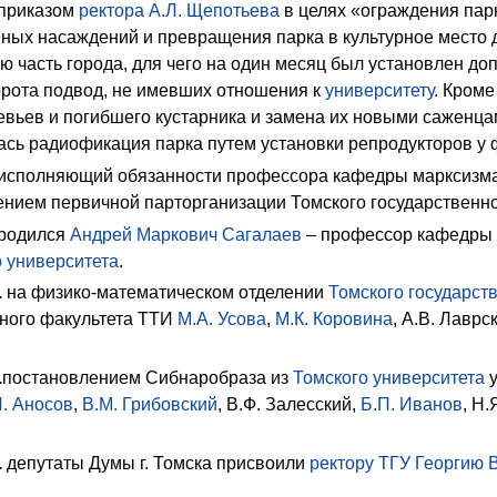
приказом
ректора
А.Л. Щепотьева
в целях «ограждения пар
еных насаждений и превращения парка в культурное место 
ю часть города, для чего на один месяц был установлен д
орота подвод, не имевших отношения к
университету
. Кроме
вьев и погибшего кустарника и замена их новыми саженцам
сь радиофикация парка путем установки репродукторов у 
исполняющий обязанности профессора
кафедры марксизм
нием первичной парторганизации Томского государственног
родился
Андрей Маркович Сагалаев
– профессор кафедры 
о университета
.
.
на
физико-математическом отделении
Томского государст
ного факультета ТТИ
М.А. Усова
,
М.К. Коровина
,
А.В. Лаврс
.
постановлением Сибнаробраза из
Томского университета
у
. Аносов
,
В.М. Грибовский
,
В.Ф. Залесский
,
Б.П. Иванов
,
Н.
.
депутаты Думы г. Томска присвоили
ректору
ТГУ
Георгию 