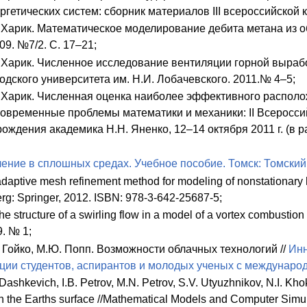
гетических систем: сборник материалов III всероссийской 
 Харик. Математическое моделирование дебита метана из о
09. №7/2. С. 17–21;
 Харик. Численное исследование вентиляции горной вырабо
дского университета им. Н.И. Лобачевского. 2011.№ 4–5;
. Харик. Численная оценка наиболее эффективного распол
 Современные проблемы математики и механики: II Всерос
рождения академика Н.Н. Яненко, 12–14 октября 2011 г. (в р
ение в сплошных средах. Учебное пособие. Томск: Томский у
adaptive mesh refinement method for modeling of nonstationary
erg: Springer, 2012. ISBN: 978-3-642-25687-5;
 the structure of a swirling flow in a model of a vortex combust
9. № 1;
 Гойко, М.Ю. Попп. Возможности облачных технологий //
Инн
ии студентов, аспирантов и молодых ученых с международн
 Dashkevich, I.B. Petrov, M.N. Petrov, S.V. Utyuzhnikov, N.I. Kh
the Earths surface //Mathematical Models and Computer Simula