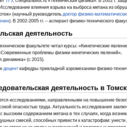
тет
ТГУ
, специальность «Техническая физика». В 2002 г. защ
Исследование влияния взрыва на выброса метана из обру
оток» (научный руководитель
доктор физико-математически
енин
). В 2002-2005 гг. – аспирант физико-технического факу
льская деятельность
-техническом факультете читал курсы: «Кинетические явлени
«Современные проблемы физики кинетических явлений»,
 динамика» (с 2015).
ин
доцент
кафедры прикладной аэромеханики физико-технич
едовательская деятельность в Томс
ается исследованиями, направленными на повышение безоп
окой опасностью труда. Актуальность исследования заключа
 с высоким содержанием метана в тех случаях, когда возн
шных смесей, способных привести к катастрофам: унести 