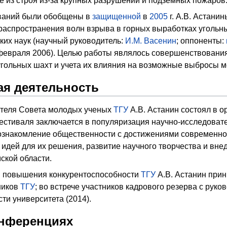
 из строя из-за крупных разрушений и подземных пожаров
ваний были обобщены в
защищенной
в
2005
г. А.В. Астани
распространения волн взрыва в горных выработках угольны
ких наук (научный руководитель:
И.М. Васенин
; оппоненты:
февраля 2006). Целью работы являлось совершенствования
угольных шахт и учета их влияния на возможные выбросы м
я деятельность
ателя Совета молодых ученых
ТГУ
А.В. Астанин состоял в о
фестиваля заключается в популяризация научно-исследоват
ознакомление общественности с достижениями современно
 идей для их решения, развитие научного творчества и вн
ской области.
ы повышения конкурентоспособности
ТГУ
А.В. Астанин при
ников
ТГУ
; во встрече участников кадрового резерва с рук
ти университета (2014).
онференциях