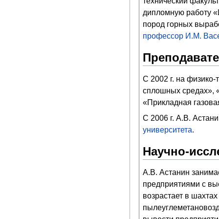
технический факуль
дипломную работу «
пород горных выраб
профессор
И.М. Вас
Преподавате
С 2002 г. на физико
сплошных средах», 
«Прикладная газовая
C 2006 г. А.В. Астан
университета
.
Научно-иссл
А.В. Астанин заним
предприятиями с выс
возрастает в шахтах
пылеуглеметановозду