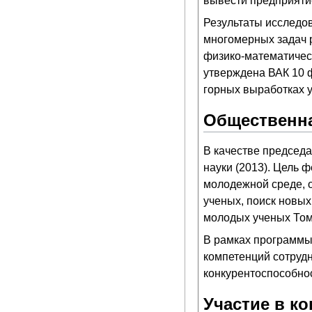
вывести предприятие
Результаты исследо
многомерных задач 
физико-математичес
утверждена ВАК 10 
горных выработках 
Общественна
В качестве председ
науки (2013). Цель 
молодежной среде, 
ученых, поиск новых
молодых ученых Том
В рамках программ
компетенций сотруд
конкурентоспособнос
Участие в к