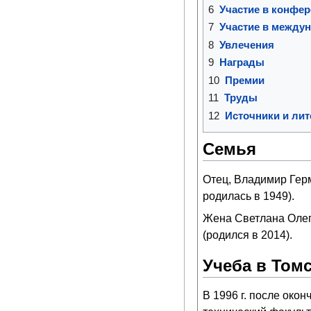
6
Участие в конфе
7
Участие в между
8
Увлечения
9
Награды
10
Премии
11
Труды
12
Источники и лит
Семья
Отец, Владимир Герм
родилась в 1949).
Жена Светлана Олего
(родился в 2014).
Учеба в Том
В 1996 г. после окон