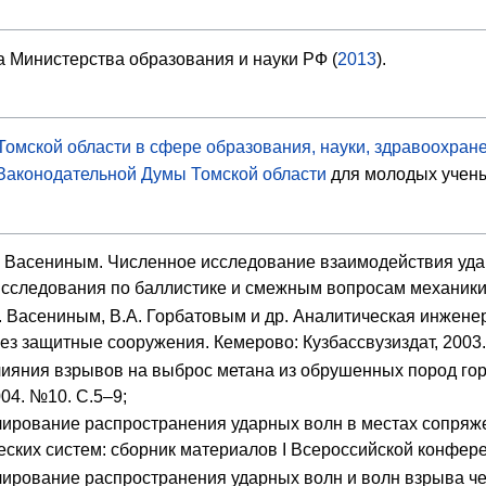
а Министерства образования и науки РФ (
2013
).
Томской области в сфере образования, науки, здравоохране
Законодательной Думы Томской области
для молодых учены
. Васениным. Численное исследование взаимодействия уд
сследования по баллистике и смежным вопросам механики. С
 Васениным, В.А. Горбатовым и др. Аналитическая инженер
з защитные сооружения. Кемерово: Кузбассвузиздат, 2003. 
ияния взрывов на выброс метана из обрушенных пород горн
004. №10. С.5–9;
ирование распространения ударных волн в местах сопряжен
ских систем: сборник материалов I Всероссийской конфере
ирование распространения ударных волн и волн взрыва чер