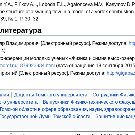
in Y.A., Fil`kov A.I., Loboda E.L., Agafonceva M.V., Kasymov D.P.
 the structure of a swirling flow in a model of a vortex combust
. 39, № 1. P. 30–32.
 литература
др Владимирович [Электронный ресурс]. Режим доступа:
ht
.);
 конференции молодых ученых «Физика и химия высокоэнерг
ismoref.ru/1879923934.html
(дата обращения 18 сентября 2015
риятий [Электронный ресурс]. Режим доступа:
http://gigaba
алии
Доценты Томского университета
Сотрудники Физико
ого университета
Выпускники Физико-технического факуль
омской области в сфере образования, науки, здравоохране
Государственной Думы Томской области
Защитившие канд