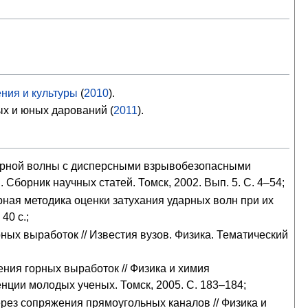
ния и культуры
(
2010
).
х и юных дарований (
2011
).
арной волны с дисперсными взрывобезопасными
борник научных статей. Томск, 2002. Вып. 5. С. 4–54;
ная методика оценки затухания ударных волн при их
40 с.;
ых выработок // Известия вузов. Физика. Тематический
ия горных выработок // Физика и химия
нции молодых ученых. Томск, 2005. С. 183–184;
ез сопряжения прямоугольных каналов // Физика и