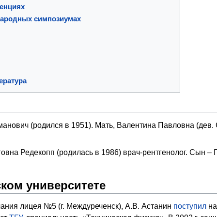
ренциях
народных симпозиумах
ература
анович (родился в 1951). Мать, Валентина Павловна (дев. 
вна Редекопп (родилась в 1986) врач-рентгенолог. Сын – 
ском университете
чания лицея №5 (г. Междуреченск), А.В. Астанин
поступил
на