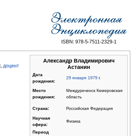
ISBN: 978-5-7511-2329-1
Александр Владимирович
к,
доцент
Астанин
Дата
29
января
1979
г.
рождения:
Междуреченск Кемеровская
Место
область
рождения:
Российская Федерация
Страна:
Научная
Физика
сфера:
Период