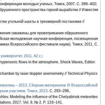
конференции молодых ученых. Томск, 2007. С. 399–402;
брушенного пространства горной выработки // Известия
тки угольной шахты в трехмерной постановке //
ожения скважины для проветривания обрушенного
сийская молодежная научная конференция, посвященная
амках Всероссийского фестиваля науки). Томск, 2011. С.
ниверситет, 2011. 62 с.
;
 hypersonic flows in the atmosphere. Shock Waves, Editor:
ion chamber by laser doppler anemometry // Technical Physics
оватика – 2013. Сборник материалов IX Всероссийской
ым участием. Томск, 2013.
С. 293–296.
okhlov. Modeling the influence of the Chelyabinsk meteorites
tions. 2017. Vol. 9, № 2. P. 133–141.