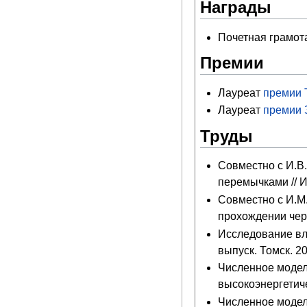
Награды
Почетная грамот
Премии
Лауреат
премии 
Лауреат
премии 
Труды
Совместно с И.В
перемычками // И
Совместно с И.М.
прохождении чере
Исследование вл
выпуск. Томск. 2
Численное модел
высокоэнергетиче
Численное модел