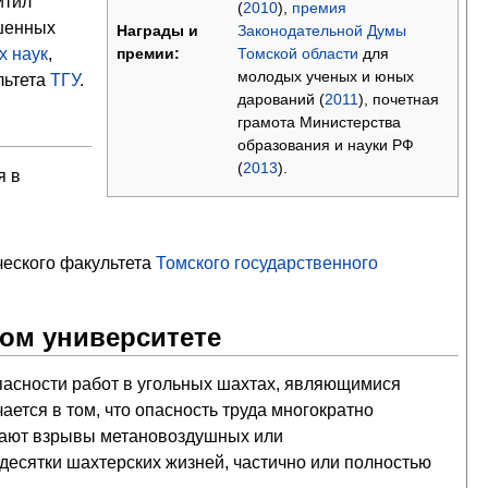
итил
(
2010
),
премия
шенных
Законодательной Думы
Награды и
Томской области
для
х наук
,
премии:
молодых ученых и юных
льтета
ТГУ
.
дарований (
2011
), почетная
грамота Министерства
образования и науки РФ
(
2013
).
я в
еского факультета
Томского государственного
ком университете
асности работ в угольных шахтах, являющимися
ется в том, что опасность труда многократно
икают взрывы метановоздушных или
десятки шахтерских жизней, частично или полностью