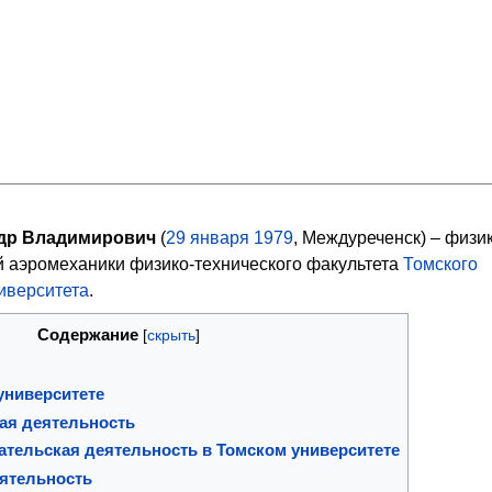
др Владимирович
(
29
января
1979
, Междуреченск) – физи
 аэромеханики физико-технического факультета
Томского
иверситета
.
Содержание
университете
ая деятельность
ательская деятельность в Томском университете
ятельность