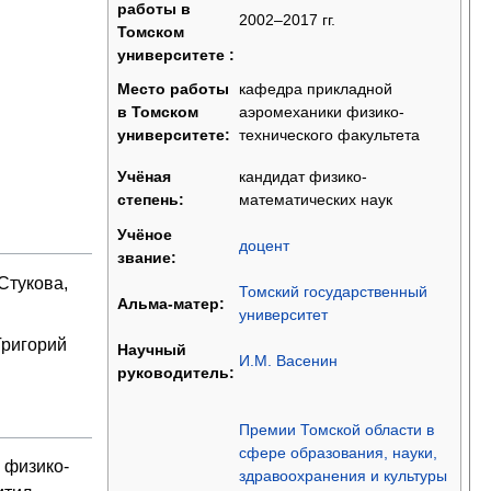
работы в
2002–2017 гг.
Томском
университете :
кафедра прикладной
Место работы
аэромеханики физико-
в Томском
технического факультета
университете:
кандидат физико-
Учёная
математических наук
степень:
Учёное
доцент
звание:
Стукова,
Томский государственный
Альма-матер:
университет
Григорий
Научный
И.М. Васенин
руководитель:
Премии Томской области в
сфере образования, науки,
 физико-
здравоохранения и культуры