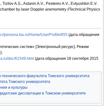
, Tizilov A.S., Astanin A.V., Pesterev A.V., Evtyushkin E.V.
ion chamber by laser Doppler anemometry //Technical Physics
tp://persona.tsu.ru/Home/UserProfile/655
(дата обращения
етических систем» [Электронный ресурс]. Режим
);
za.ru/doc/61549.html
(дата обращения 18 сентября 2015
-технического факультета Томского университета
тета Томского университета
ния и культуры
идатские диссертации в Томском университете