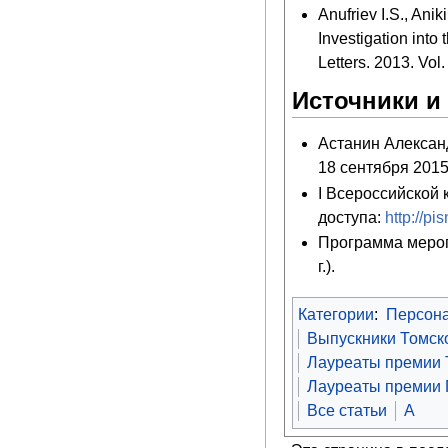
Anufriev I.S., Anik
Investigation into
Letters. 2013. Vol
Источники и
Астанин Алексан
18 сентября 2015 г
I Всероссийской
доступа:
http://p
Программа мероп
г.).
Категории
:
Персон
Выпускники Томск
Лауреаты премии Т
Лауреаты премии 
Все статьи
А