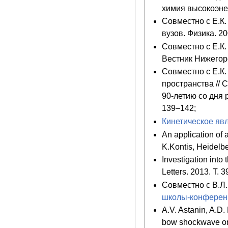
химия высокоэнер
Совместно с Е.К.
вузов. Физика. 20
Совместно с Е.К.
Вестник Нижегоро
Совместно с Е.К
пространства //
90-летию со дня 
139–142;
Кинетическое явл
An application of 
K.Kontis, Heidelb
Investigation into
Letters. 2013. Т. 3
Совместно с В.Л.
школы-конференц
A.V. Astanin, A.D.
bow shockwave on 