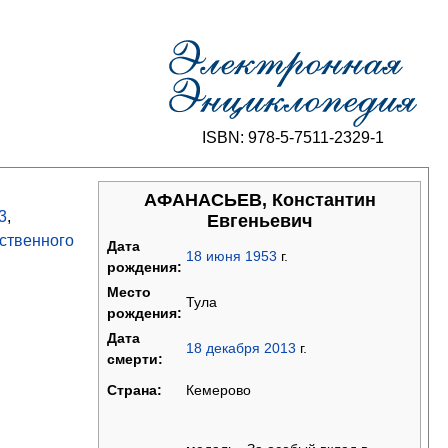
ISBN: 978-5-7511-2329-1
АФАНАСЬЕВ, Константин
3
,
Евгеньевич
рственного
Дата
18
июня
1953
г.
рождения:
Место
Тула
рождения:
Дата
18
декабря
2013
г.
смерти:
Кемерово
Страна: