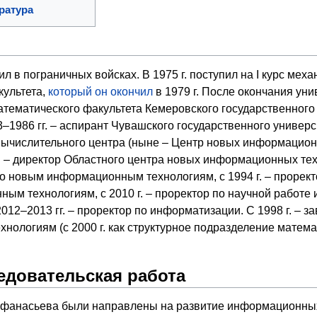
ратура
ил в пограничных войсках. В 1975 г. поступил на I курс меха
культета,
который он окончил
в 1979 г. После окончания уни
математического факультета Кемеровского государственного
3–1986 гг. – аспирант Чувашского государственного универс
к Вычислительного центра (ныне – Центр новых информацио
 г. – директор Областного центра новых информационных тех
 по новым информационным технологиям, с 1994 г. – прорект
м технологиям, с 2010 г. – проректор по научной работе 
2012–2013 гг. – проректор по информатизации. С 1998 г. 
ологиям (с 2000 г. как структурное подразделение матема
едовательская работа
Афанасьева были направлены на развитие информационных 