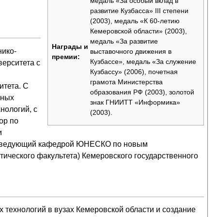
медаль «За особый вклад в
развитие Кузбасса» III степени
(2003), медаль «К 60-летию
Кемеровской области» (2003),
медаль «За развитие
Награды и
нико-
выставочного движения в
премии:
Кузбассе», медаль «За служение
верситета с
Кузбассу» (2006), почетная
грамота Министерства
итета. С
образования РФ (2003), золотой
нных
знак ГНИИТТ «Информика»
нологий, с
(2003).
ор по
и
– заведующий кафедрой ЮНЕСКО по новым
тического факультета) Кемеровского государственного
технологий в вузах Кемеровской области и создание