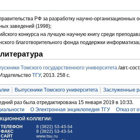
правительства РФ за разработку научно-организационных 
ных заведений (1998);
ийского конкурса на лучшую научную книгу среди преподав
ского благотворительного фонда поддержки информатизаци
 литература
скники Томского государственного университета
/авт.-сост
 Издательство
ТГУ
, 2013. 258 с.
алии
Выпускники Томского университета
Заслуженные р
едний раз была отредактирована 15 января 2019 в 10:33.
иальности
О Электронная энциклопедия ТГУ
Отказ от 
КЦИОННОЙ КОЛЛЕГИИ:
ТЕЛЕФОН
8 (3822) 53-43-54
ФАКС
8 (3822) 53-43-54
САЙТ
www.tsu.ru