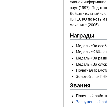
единой информацион
наук (1997). Подгот
Действительный чле
ЮНЕСКО по новым ин
механике (2006).
Награды
Медаль «За особый
Медаль «К 60-лет
Медаль «За разв
Медаль «За служе
Почетная грамот
Золотой знак ГН
Звания
Почетный работн
Заслуженный ра