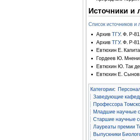
Источники и 
Список источников и 
Архив
ТГУ
. Ф. Р-81
Архив
ТГУ
. Ф. Р-81
Евтюхин Е. Капитан
Гордеев Ю. Мнение
Евтюхин Ю. Так дер
Евтюхин Е. Сыновь
Категории
:
Персона
Заведующие кафедр
Профессора Томско
Младшие научные с
Старшие научные со
Лауреаты премии То
Выпускники Биолого