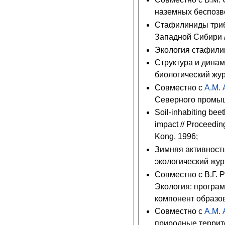
наземных беспозво
Стафилиниды трибы 
Западной Сибири /
Экология стафилин
Структура и динам
биологический жур
Совместно с
А.М.
Северного промышл
Soil-inhabiting bee
impact // Proceedi
Kong, 1996;
Зимняя активность
экологический жур
Совместно с В.Г. 
Экология: програ
компонент образов
Совместно с
А.М.
природные террито