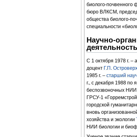
биолого-почвенного 
бюро ВЛКСМ, председ
общества биолого-поч
специальности «биоло
Научно-орган
деятельност
С 1 октября 1978 г. 
доцент
Г.П. Островер
1985 г. –
старший нау
г., с декабря 1988 по 
беспозвоночных НИИ б
ГРСУ-1 «Горремстройт
городской гуманитарно
вновь организованно
хозяйства и экологии
НИИ биологии и биоф
Ученое звание старше