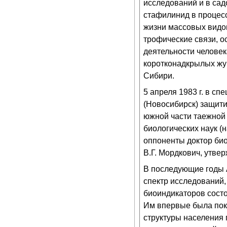
исследований и в са
стафилинид в процесс
жизни массовых видов
трофические связи, о
деятельности челове
коротконадкрылых жук
Сибири.
5 апреля 1983 г. в с
(Новосибирск) защити
южной части таежной
биологических наук (
оппоненты доктор био
В.Г. Мордкович, утве
В последующие годы 
спектр исследований,
биоиндикаторов состо
Им впервые была пок
структуры населения 