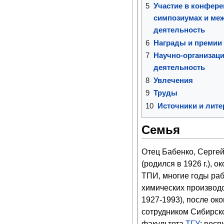
5
Участие в конфере
симпозиумах и ме
деятельность
6
Награды и премии
7
Научно-организаци
деятельность
8
Увлечения
9
Труды
10
Источники и лите
Семья
Отец Бабенко, Серге
(родился в 1926 г.), 
ТПИ, многие годы раб
химических производс
1927-1993), после ок
сотрудником Сибирско
факультета
ТГУ
; восп