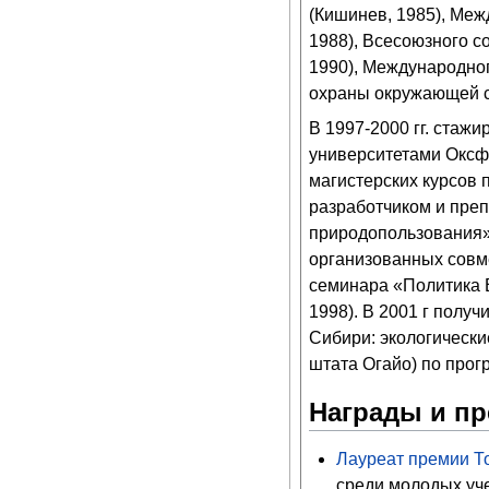
(Кишинев, 1985), Ме
1988), Всесоюзного с
1990), Международно
охраны окружающей ср
В 1997-2000 гг. стаж
университетами Оксф
магистерских курсов 
разработчиком и пре
природопользования»
организованных совме
семинара «Политика 
1998). В 2001 г полу
Сибири: экологически
штата Огайо) по прог
Награды и п
Лауреат премии То
среди молодых уче