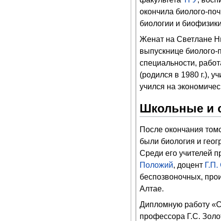
окончила биолого-по
биологии и биофизики
Женат на Светлане Ни
выпускнице биолого-
специальности, работ
(родился в 1980 г.), 
учился на экономиче
Школьные и 
После окончания том
были биология и геог
Среди его учителей 
Положий
, доцент
Г.П.
беспозвоночных, про
Алтае.
Дипломную работу «С
профессора Г.С. Золо