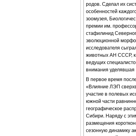
родов. Сделал их сис
особенностей каждого
зоомузея, Биологичес
премии им. професс
стафилинид Северного
эволюционной морфол
исследователя сыграл
животных АН СССР, ка
ведущих специалисто
внимания уделявшая
В первое время посл
«Влияние ЛЭП сверхв
участие в полевых ис
южной части равнинно
географическое расп
Сибири. Наряду с эти
размещения короткона
сезонную динамику а