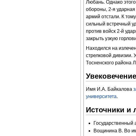
Любань. Однако этого
обороны, 2-я ударная
армий отстали. К том
сильный встречный у
против войск 2-й уда
закрыть узкую горлов
Находился на излечен
стрелковой дивизии. 
Тосненского района Л
Увековечение
Имя И.А. Байкалова
з
университета
.
Источники и 
Государственный ар
Вощинина В. Во им