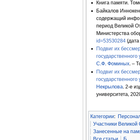
Книга памяти. Томс
Байкалов Иннокен
содержащий инфор
период Великой О
Министерства обо
id=53530284
(дата
Подвиг их бессмер
государственного 
С.Ф. Фоминых
. – 
Подвиг их бессмер
государственного 
Некрылова
. 2-е и
университета, 2020
Категории
:
Персона
Участники Великой
Занесенные на памя
Все статьи
Б