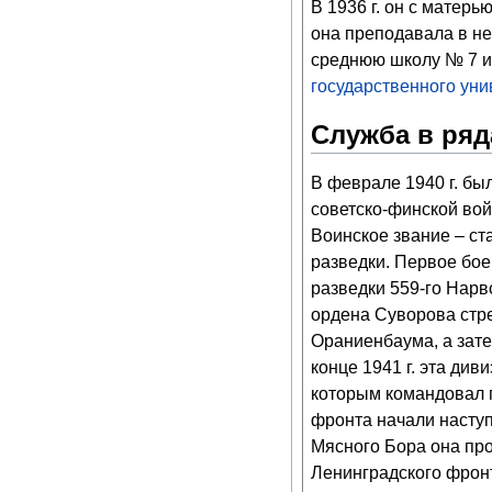
В 1936 г. он с матерь
она преподавала в не
среднюю школу № 7 и
государственного уни
Служба в ряд
В феврале 1940 г. бы
советско-финской вой
Воинское звание – ст
разведки. Первое бо
разведки 559-го Нарв
ордена Суворова стре
Ораниенбаума, а зате
конце 1941 г. эта див
которым командовал г
фронта начали наступ
Мясного Бора она про
Ленинградского фронт