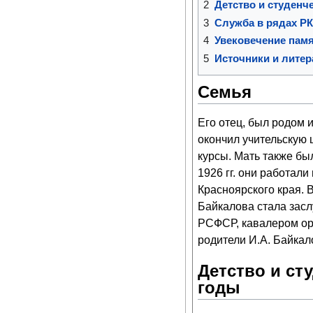
2
Детство и студенч
3
Служба в рядах Р
4
Увековечение пам
5
Источники и литер
Семья
Его отец, был родом из
окончил учительскую 
курсы. Мать также бы
1926 гг. они работали
Красноярского края. 
Байкалова стала зас
РСФСР, кавалером орд
родители И.А. Байкал
Детство и ст
годы