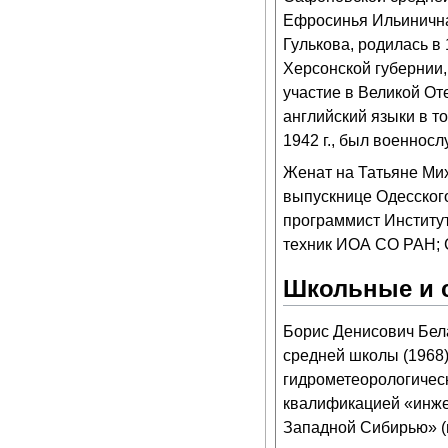
Ефросинья Ильиничн
Гулькова, родилась в 1
Херсонской губернии,
участие в Великой От
английский языки в т
1942 г., был военнос
Женат на Татьяне Мих
выпускнице Одесского
программист Институт
техник ИОА СО РАН; С
Школьные и 
Борис Денисович Бел
средней школы (1968)
гидрометеорологическ
квалификацией «инже
Западной Сибирью» (н