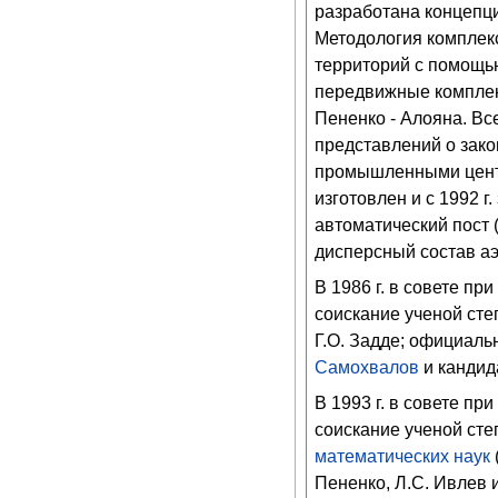
разработана концепци
Методология комплек
территорий с помощь
передвижные комплек
Пененко - Алояна. Вс
представлений о зак
промышленными центр
изготовлен и с 1992 
автоматический пост 
дисперсный состав аэ
В 1986 г. в совете п
соискание ученой сте
Г.О. Задде; официал
Самохвалов
и кандид
В 1993 г. в совете п
соискание ученой сте
математических наук
Пененко, Л.С. Ивлев 