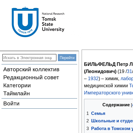
БИЛЬФЕЛЬД Петр Л
Авторский коллектив
(Леонидович)
(19 /
31
Редакционный совет
–
1932
) – химик,
лабо
Категории
медицинской химии
Т
Таймлайн
Императорского унив
Войти
Содержание
1
Семья
2
Школьные и студе
3
Работа в Томском 