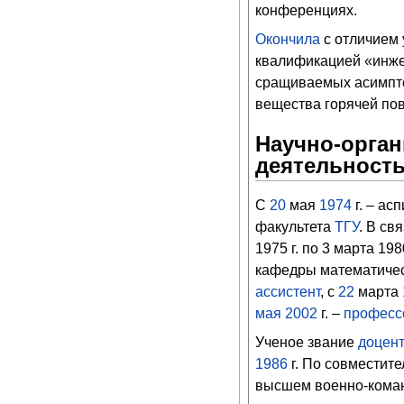
конференциях.
Окончила
с отличием 
квалификацией «инже
сращиваемых асимпто
вещества горячей по
Научно-орган
деятельност
С
20
мая
1974
г. – ас
факультета
ТГУ
. В св
1975 г. по 3 марта 19
кафедры математическ
ассистент
, с
22
марта
мая
2002
г. –
професс
Ученое звание
доцен
1986
г. По совместите
высшем военно-коман