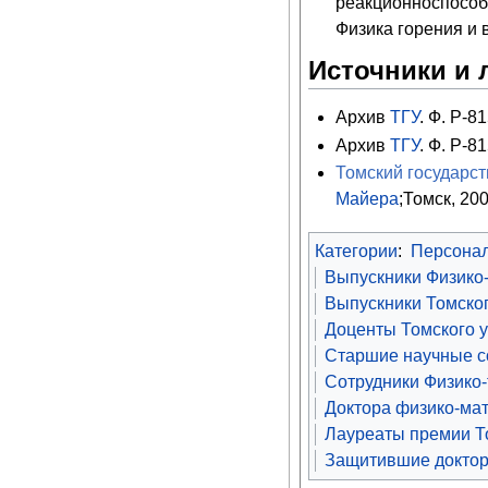
реакционноспособн
Физика горения и в
Источники и 
Архив
ТГУ
. Ф. Р-81
Архив
ТГУ
. Ф. Р-81
Томский государс
Майера
;Томск, 200
Категории
:
Персона
Выпускники Физико-
Выпускники Томског
Доценты Томского 
Старшие научные со
Сотрудники Физико-
Доктора физико-мат
Лауреаты премии То
Защитившие доктор