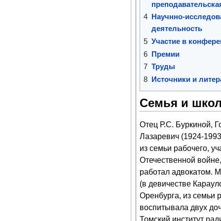
преподавательска
4
Научнно-исследов
деятельность
5
Участие в конфер
6
Премии
7
Труды
8
Источники и литер
Семья и шко
Отец Р.С. Буркиной, 
Лазаревич (1924-1993
из семьи рабочего, у
Отечественной войне
работал адвокатом. 
(в девичестве Карауло
Оренбурга, из семьи 
воспитывала двух доче
Томский институт рад