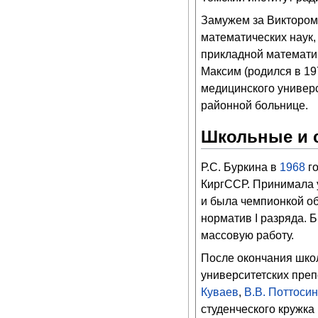
Замужем за Виктором 
математических наук,
прикладной математи
Максим (родился в 19
медицинского универс
районной больнице.
Школьные и 
Р.С. Буркина в
1968
го
КиргССР. Принимала 
и была чемпионкой об
норматив I разряда. 
массовую работу.
После окончания шко
университетских пре
Куваев
,
В.В. Поттосин
студенческого кружка