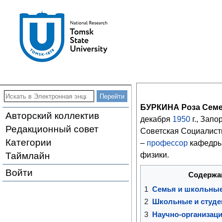
БУРКИНА Роза Семе
Авторский коллектив
декабря
1950
г., Запо
Редакционный совет
Советская Социалисти
Категории
–
профессор
кафедры
Таймлайн
физики.
Войти
Содержа
1
Семья и школьны
2
Школьные и студе
3
Научно-организаци