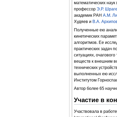
математических наук 
профессор
Э.Р. Шраг
академик РАН
А.М. Л
Худяев и
В.А. Архипо
Полученные ею анали
кинетических параме
алгоритмов. Ее иссл
практических задач п
ситуациях, очагового
веществ к внешним во
технических устройст
выполненных ею иссл
Институтом Горноспас
Автор более 65 научн
Участие в ко
Участвовала в работе