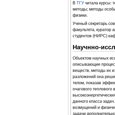
В
ТГУ
читала курсы: т
методы; методы особ
физики.
Ученый секретарь сов
факультета, куратор 
студентов (НИРС) ка
Научнно-иссл
Объектом научных ис
описывающие процесс
веществ, методы их 
разложений она реши
телом, показав эффек
очагового теплового 
высокоэнергетически
данного класса задач
возмущений и физиче
задачи дополнительно