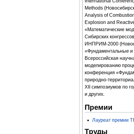
International Conferen
Methods (Новосибирск,
Analysis of Combustion
Explosion and Reacti
«Математические модел
Сибирских конгрессо
ИНПРИМ-2000 (Новоси
«Фундаментальные и 
Всероссийская научн
моделированию процес
конференция «Фунда
природно-территориал
XII симпозиумов по г
и других.
Премии
Лауреат премии Т
Труды