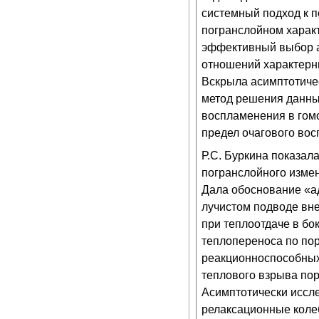
системный подход к 
погранслойном харак
эффективный выбор а
отношений характерн
Вскрыла асимптотичес
метод решения данных
воспламенения в гомо
предел очагового во
Р.С. Буркина показал
погранслойного изме
Дала обоснование «а
лучистом подводе вн
при теплоотдаче в б
теплопереноса по по
реакционноспособных
теплового взрыва пор
Асимптотически иссле
релаксационные колеб