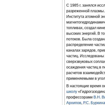
С 1985 г. занялся ис
разреженной плазмы.
Института атомной эн
магнитогидродинамич
топливах, создал кин
высоких энергий. В 
потоков. Была созда
распределение частиц
каналах зарядов, при
частиц. Исследованы 
сверхзвуковых соплах
осаждения частиц в п
расчетов взаимодейс
применяемыми в угол
В настоящие время о
школу
«Гидрогазодина
профессорами
В.Н. 
Архипов
,
Р.С. Буркин