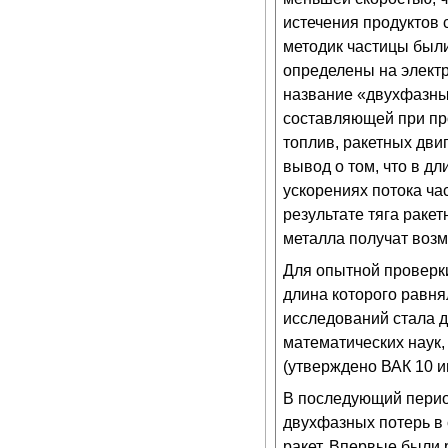
истечения продуктов 
методик частицы были
определены на элект
название «двухфазные
составляющей при пр
топлив, ракетных дви
вывод о том, что в д
ускорениях потока ча
результате тяга раке
металла получат возм
Для опытной проверки
длина которого равня
исследований стала д
математических наук,
(утверждено ВАК 10 ию
В последующий перио
двухфазных потерь в 
ракет. Впервые были