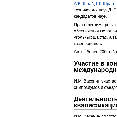
А.В. Шваб
,
Г.Р. Шраге
технических наук Д.Ю
кандидатов наук.
Практическими резуль
обеспечения меропри
угольных шахтах, а т
газопроводов.
Автор более 200 рабо
Участие в ко
международн
И.М. Васенин участво
симпозиумов и съездо
Деятельность
квалификаци
И.М. Васенин подгото