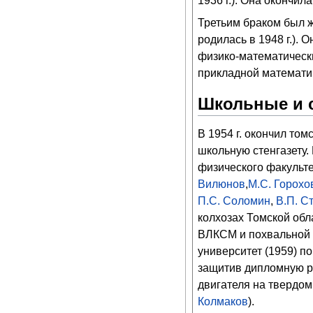
1936 г.). Она окончи
Третьим браком был 
родилась в 1948 г.).
физико-математическ
прикладной математик
Школьные и с
В 1954 г. окончил то
школьную стенгазету.
физического факульт
Вилюнов
,
М.С. Горохо
П.С. Соломин
,
В.П. С
колхозах Томской обл
ВЛКСМ и похвальной г
университет (1959) п
защитив дипломную р
двигателя на твердо
Колмаков
).