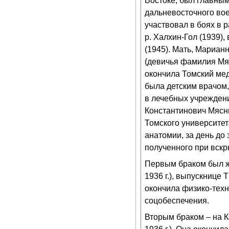
Востоке, был главны
дальневосточного вое
участвовал в боях в р
р. Халхин-Гол (1939),
(1945). Мать, Мариа
(девичья фамилия Мяс
окончила Томский мед
была детским врачом,
в лечебных учрежден
Константинович Мясни
Томского университет
анатомии, за день до
полученного при вскр
Первым браком был ж
1936 г.), выпускнице 
окончила физико-тех
соцобеспечения.
Вторым браком – на 