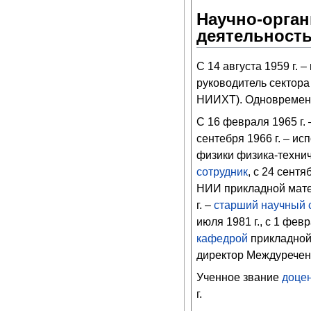
Научно-орган
деятельност
С 14 августа 1959 г. –
руководитель сектора
НИИХТ). Одновременно
С 16 февраля 1965 г.
сентебря 1966 г. – и
физики физика-техни
сотрудник
, с 24 сентя
НИИ прикладной матем
г. –
старший научный 
июля 1981 г., с 1 фев
кафедрой
прикладной 
директор Междурече
Ученное звание
доце
г.