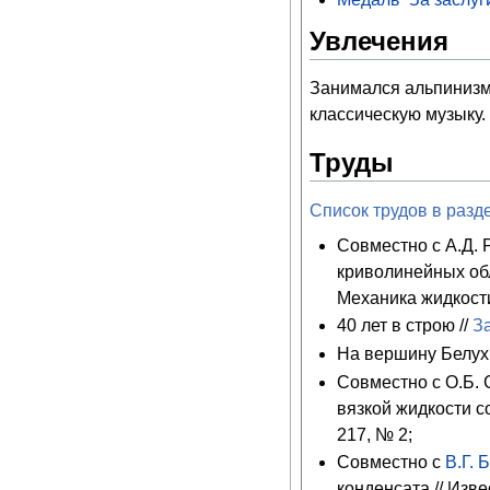
Увлечения
Занимался альпинизм
классическую музыку.
Труды
Список трудов в разд
Совместно с А.Д.
криволинейных об
Механика жидкости
40 лет в строю //
З
На вершину Белухи
Совместно с О.Б.
вязкой жидкости с
217, № 2;
Совместно с
В.Г. 
конденсата // Изв