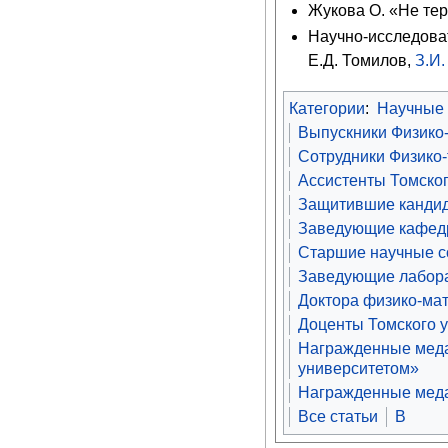
Жукова О. «Не те
Научно-исследоват
Е.Д. Томилов,
З.И
Категории
:
Научные
Выпускники Физико-
Сотрудники Физико-
Ассистенты Томског
Защитившие кандид
Заведующие кафедр
Старшие научные со
Заведующие лабора
Доктора физико-мат
Доценты Томского 
Награжденные меда
университетом»
Награжденные меда
Все статьи
В