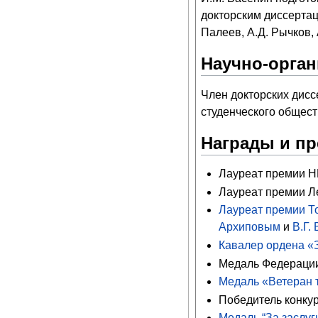
докторским диссертац
Палеев, А.Д. Рычков, 
Научно-орган
Член докторских дис
студенческого общест
Награды и п
Лауреат премии НИ
Лауреат премии Ле
Лауреат премии То
Архиповым
и
В.Г.
Кавалер ордена «
Медаль Федерации
Медаль «Ветеран 
Победитель конкур
Медаль “За заслу