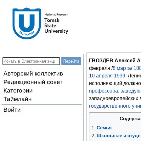
ГВОЗДЕВ Алексей А
февраля /
8
марта
/
18
Авторский коллектив
10
апреля
1939
, Лени
Редакционный совет
исполняющий должнос
Категории
профессора
,
заведу
Таймлайн
западноевропейских 
государственного уни
Войти
Содержа
1
Семья
2
Школьные и студе