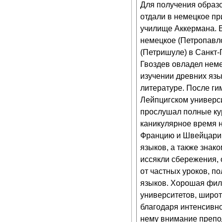
Для получения образо
отдали в немецкое пр
училище Аккермана. В 
немецкое (Петропавл
(Петришуле) в Санкт-П
Гвоздев овладел нем
изучении древних язы
литературе. После ги
Лейпцигском универси
прослушал полные ку
каникулярное время н
Францию и Швейцарию,
языков, а также знако
иссякли сбережения, 
от частных уроков, п
языков. Хорошая фило
университетов, широт
благодаря интенсивно
нему внимание препод