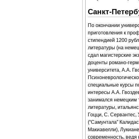
Санкт-Петерб
По окончании универс
приготовления к про
стипендией 1200 рубле
литературы (на немец
сдал магистерские эк
доценты романо-герма
университета, А.А. Г
Психоневрологическом
специальные курсы п
интересы А.А. Гвозде
занимался немецким те
литературы, итальянс
Гоцци, С. Сервантес,
(“Самунтала” Калидас
Макиавелли), Лукиане
современность, ведя 