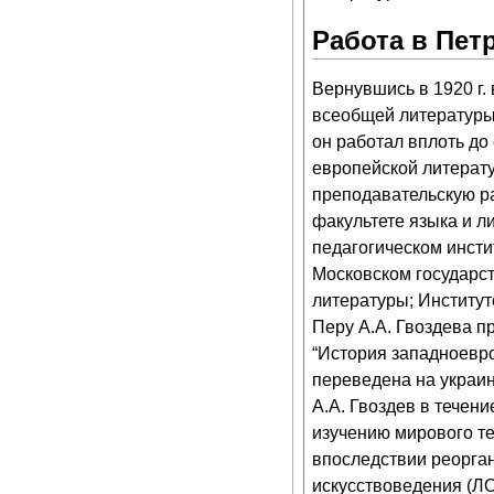
Работа в Пет
Вернувшись в 1920 г.
всеобщей литературы 
он работал вплоть до
европейской литерату
преподавательскую ра
факультете языка и 
педагогическом инстит
Московском государст
литературы; Институт
Перу А.А. Гвоздева п
“История западноевроп
переведена на украин
А.А. Гвоздев в течен
изучению мирового те
впоследствии реорга
искусствоведения (Л