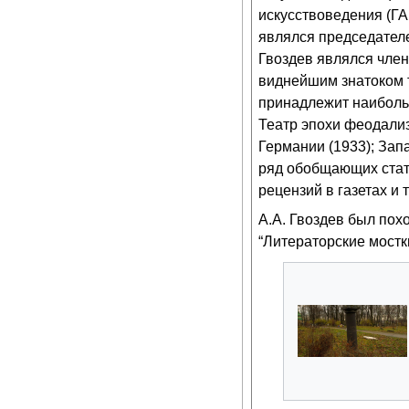
искусствоведения (ГА
являлся председателем
Гвоздев являлся член
виднейшим знатоком т
принадлежит наибольш
Театр эпохи феодализ
Германии (1933); Зап
ряд обобщающих стате
рецензий в газетах и
А.А. Гвоздев был пох
“Литераторские мостк