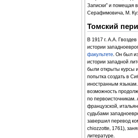
Записки” и помещая в
Серафимовича, М. Куз
Томский пер
В 1917 г. А.А. Гвозд
истории западноевро
факультете
. Он был и
истории западной лит
были открыты курсы и
попытка создать в Си
иностранным языкам.
возможность продолж
по первоисточникам. 
французской, итальян
судьбами западноевро
завершил перевод ком
chiozzotte, 1761), з
литературе.