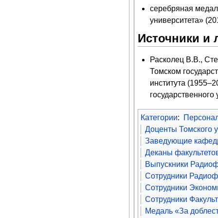
серебряная медаль
университета» (20
Источники и 
Расколец В.В., Ст
Томском государст
института (1955–202
Категории
:
Персона
Доценты Томского 
Заведующие кафедр
Деканы факультетов
Выпускники Радиофи
Сотрудники Радиофи
Сотрудники Экономи
Сотрудники Факульт
Медаль «За доблест