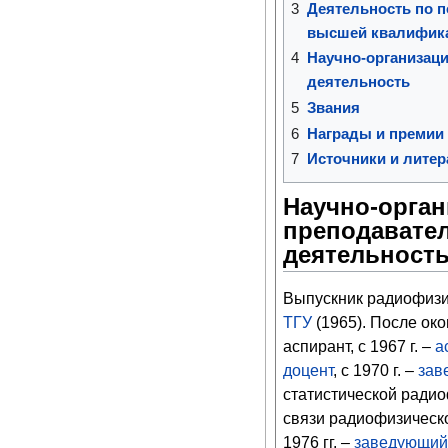
3
Деятельность по п
высшей квалифик
4
Научно-организаци
деятельность
5
Звания
6
Награды и премии
7
Источники и литер
Научно-орган
преподавате
деятельност
Выпускник радиофизи
ТГУ
(1965). После ок
аспирант, с 1967 г. –
а
доцент
, с 1970 г. –
зав
статистической ради
связи радиофизическо
1976 гг. –
заведующий