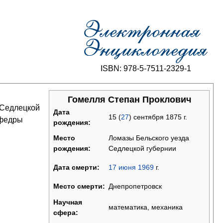
ISBN: 978-5-7511-2329-1
Гомелля Степан Проклович
 Седлецкой
Дата
15 (
27
) сентября 1875 г.
федры
рождения:
Ломазы Бельского уезда
Место
Седлецкой губернии
рождения:
17
июня
1969
г.
Дата смерти:
Днепропетровск
Место смерти:
Научная
математика, механика
сфера: