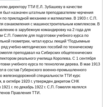
еллю директору ТТИ Е.Л. Зубашеву в качестве
елля был назначен штатным преподавателем черчения
 по прикладной механике и математике. В 1903 г. С.П.
для ознакомления с машиностроительным комплексом. В
равлению в зарубежную командировку на 2 года для
 С.П. Гомелле для подготовки учебного курса по
ельной геометрии, читал курсы лекций “Подъемные
 ряд учебно-методических пособий по техническому
 Гомелля преподавал на Сибирских общетехнических
спектором реального училища Королева. С 1 сентября
товки учебного курса по технологии дерева. В мае 1913
шел в состав Губернского военно-промышленного
 по железнодорожной специальности ТТИ курс
, в октябре 1920 г. утвержден декретом СНК
21 г. по декабрь 1922 г. С.П. Гомелля являлся
 членов Правления ТТИ.