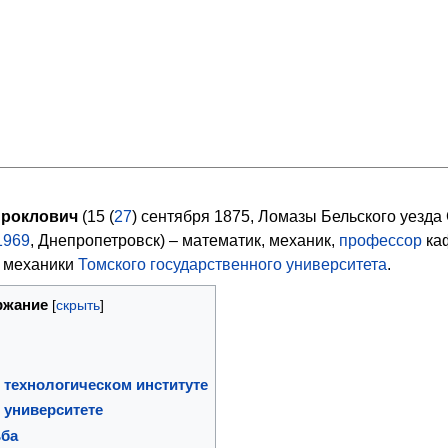
роклович
(15 (
27
) сентября 1875, Ломазы Бельского уезда
1969
, Днепропетровск) – математик, механик,
профессор
ка
и механики
Томского государственного университета
.
ржание
 технологическом институте
 университете
ьба