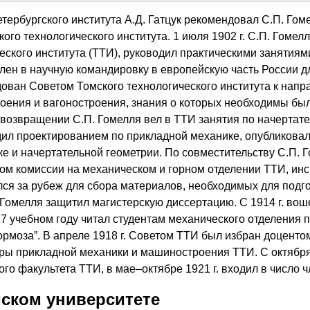
ербургского института А.Д. Гатцук рекомендовал С.П. Гом
ого технологического института. 1 июля 1902 г. С.П. Гом
еского института (ТТИ), руководил практическими занятиями
лен в научную командировку в европейскую часть России 
дован Советом Томского технологического института к нап
ения и вагоностроения, знания о которых необходимы были
возвращении С.П. Гомелля вел в ТТИ занятия по начертат
ил проектированием по прикладной механике, опубликовал
е и начертательной геометрии. По совместительству С.П.
ном комиссии на механическом и горном отделении ТТИ, ин
лся за рубеж для сбора материалов, необходимых для подго
. Гомелля защитил магистерскую диссертацию. С 1914 г. во
17 учебном году читал студентам механического отделения
ормоза”. В апреле 1918 г. Советом ТТИ был избран доцентом
 прикладной механики и машиностроения ТТИ. С октября 19
го факультета ТТИ, в мае–октябре 1921 г. входил в число
мском университете