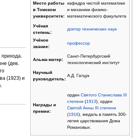
кафедра чистой математики
Место работы
и механики физико-
в Томском
математического факультета
университете:
Учёная
доктор технических наук
степень:
Учёное
профессор
звание:
 прихода.
Санкт-Петербургский
Альма-матер:
технологический институт
не (дев.
го
Научный
А.Д. Гатцук
ва (1923) и
руководитель:
.
орден
Святого Станислава III
степени
(
1913
), орден
Награды и
Святой Анны III степени
премии:
(
1916
), медаль в память 300-
летия царствования Дома
Романовых.