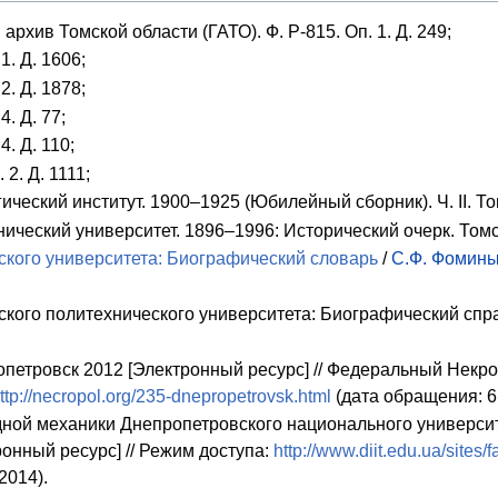
рхив Томской области (ГАТО). Ф. Р-815. Оп. 1. Д. 249;
1. Д. 1606;
2. Д. 1878;
4. Д. 77;
4. Д. 110;
 2. Д. 1111;
ический институт. 1900–1925 (Юбилейный сборник). Ч. II. То
ический университет. 1896–1996: Исторический очерк. Томс
кого университета: Биографический словарь
/
С.Ф. Фомин
ого политехнического университета: Биографический справо
петровск 2012 [Электронный ресурс] // Федеральный Некроп
ttp://necropol.org/235-dnepropetrovsk.html
(дата обращения: 6.
ной механики Днепропетровского национального университ
онный ресурс] // Режим доступа:
http://www.diit.edu.ua/sites
2014).