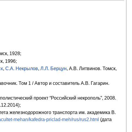
мск, 1928;
к, 1996;
ых
,
С.А. Некрылов
,
Л.Л. Берцун
,
А.В. Литвинов
. Томск,
чник. Том 1 / Автор и составитель А.В. Гагарин.
олистический проект “Российский некрополь”, 2008.
12.2014);
ета железнодорожного транспорта им. академика В.
/facultet-mehan/kafedra-priclad-meh/rus/rus2.html
(дата