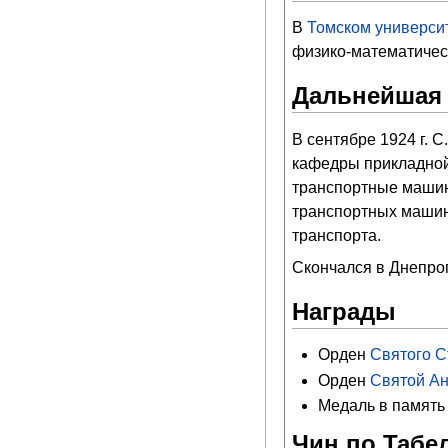
В
Томском универси
физико-математичес
Дальнейшая 
В сентябре 1924 г. 
кафедры прикладной 
транспортные машины
транспортных машин
транспорта.
Скончался в Днепро
Награды
Орден
Святого Ст
Орден
Святой Анн
Медаль в память
Чин по Табел