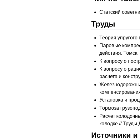
Статский советни
Труды
Теория упругого 
Паровые компрес
действия. Томск, 
К вопросу о пост
К вопросу о рац
расчета и констр
Железнодорожные
компенсирования.
Установка и проц
Тормоза грузопо
Расчет колодочн
колодке // Труды
Источники и