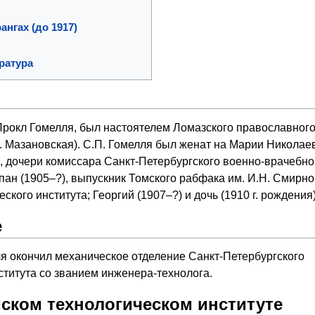
ангах (до 1917)
ратура
Прокл Гомелля, был настоятелем Ломазского православного
. Мазановская). С.П. Гомелля был женат на Марии Николаев
, дочери комиссара Санкт-Петербургского военно-врачебно
епан (1905–?), выпускник Томского рабфака им. И.Н. Смирно
ского института; Георгий (1907–?) и дочь (1910 г. рождения)
е
лля окончил механическое отделение Санкт-Петербургского
ститута со званием инженера-технолога.
мском технологическом институте