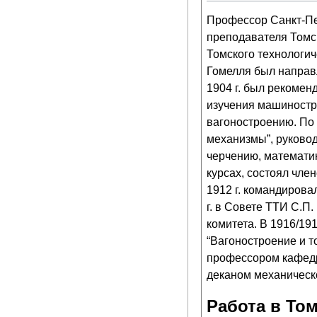
Профессор Санкт-Пет
преподавателя Томск
Томского технологич
Гомелля был направ
1904 г. был рекомен
изучения машиностро
вагоностроению. По 
механизмы”, руковод
черчению, математик
курсах, состоял чле
1912 г. командирова
г. в Совете ТТИ С.П
комитета. В 1916/19
“Вагоностроение и т
профессором кафедры
деканом механическо
Работа в То