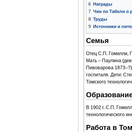
6
Награды
7
Чин по Табели о р
8
Труды
9
Источники и лите
Семья
Отец С.П. Гомелли, 
Мать – Паулина (дев
Пивоварова 1873–?)
госпиталя. Дети: Ст
Томского технологиче
Образовани
В 1902 г. С.П. Гоме
технологического ин
Работа в То