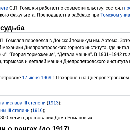
тете
С.П. Гомелля работал по совместительству: состоял
пр
кого факультета. Преподавал на рабфаке при
Томском унив
судьба
С.П. Гомелля перевелся в Донской техникум им. Артема. За
механики Днепропетровского горного института, где читал
”, “Теория торможения”, “Детали машин”. В 1931–1942 гг.
, тормозов и деталей машин Днепропетровского института
петровске
17
июня
1969
г. Похоронен на Днепропетровском
анислава III степени
(
1913
);
ы III степени
(
1916
);
 300-летия царствования Дома Романовых.
и о рангах (до 1917)