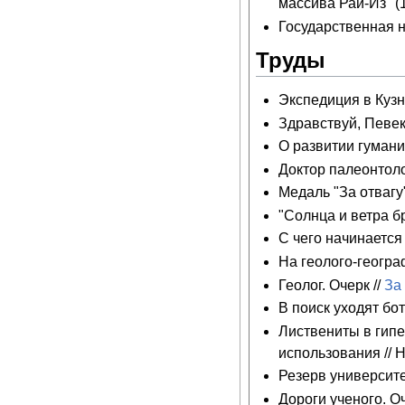
массива Рай-Из" (
Государственная н
Труды
Экспедиция в Кузн
Здравствуй, Певек!
О развитии гумани
Доктор палеонтоло
Медаль "За отвагу"
"Солнца и ветра бра
С чего начинается д
На геолого-геогра
Геолог. Очерк //
За
В поиск уходят бот
Листвениты в гипе
использования // 
Резерв университе
Дороги ученого. Оч