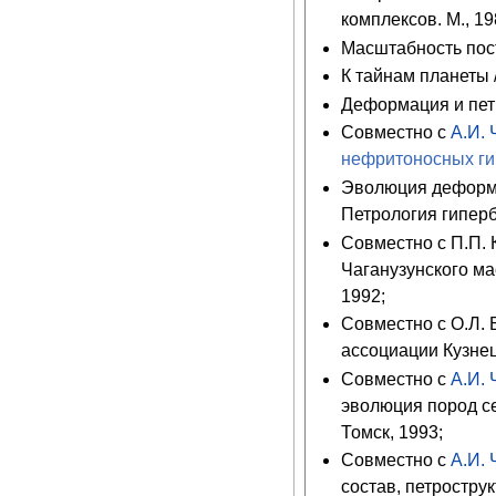
комплексов. М., 19
Масштабность пос
К тайнам планеты 
Деформация и пет
Совместно с
А.И.
нефритоносных ги
Эволюция деформа
Петрология гиперб
Совместно с П.П.
Чаганузунского ма
1992;
Совместно с О.Л.
ассоциации Кузнец
Совместно с
А.И.
эволюция пород с
Томск, 1993;
Совместно с
А.И.
состав, петростру