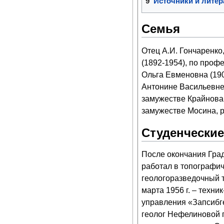
9
Источники и литер
Семья
Отец А.И. Гончаренко
(1892-1954), по проф
Ольга Евменовна (190
Антонине Васильевне 
замужестве Крайнова,
замужестве Мосина, р
Студенческие
После окончания Град
работал в топографич
геологоразведочный т
марта 1956 г. – техн
управления «Запсибге
геолог Нефелиновой п