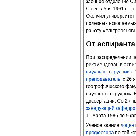
заочное отделение Сиб
С сентября 1961 г. –
Окончил университет 
полезных ископаемых
работу «Ультраосновн
От аспиранта
При распределении п
рекомендован в аспира
научный сотрудник
, с
преподаватель
, с 26 
географического факу
научного сотрудник
диссертации. Со 2 янв
заведующий кафедро
11 марта 1986 по 9 фе
Ученое звание
доцен
профессора
по той ж