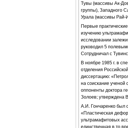
Тувы (массивы Ак-Дов
группы), Западного С
Урала (массивы Рай-И
Первые практические 
изучению ультрамафит
исследовании залежи 
руководил 5 полевым
Сотрудничал с Тувин
В ноябре 1985 г. в с
отделения Российской
диссертацию: «Петро
на соискание ученой 
оппоненты доктора ге
Золоев; утверждена В
А.И. Гончаренко был 
«Пластическая дефор
ультрамафитовых ассо
единственная в то вр