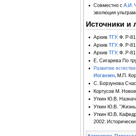
Совместно с
А.И.
эволюция ультрама
Источники и 
Архив
ТГУ
. Ф. Р-81
Архив
ТГУ
. Ф. Р-81
Архив
ТГУ
. Ф. Р-81
Е. Сигарева По тр
Развитие естестве
Иоганзен
, М.П. Ко
С. Борзунова Счас
Кортусов М. Новое
Уткин Ю.В. Назначе
Уткин Ю.В. "Жизнь 
Уткин Ю.В. Кафедр
2002: Исторический