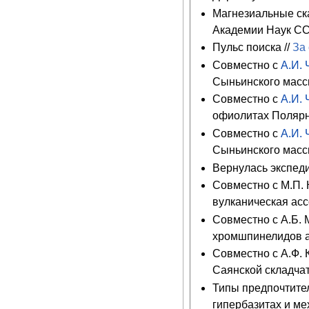
Магнезиальные ска
Академии Наук ССС
Пульс поиска //
За 
Совместно с
А.И.
Сыньинского масси
Совместно с
А.И.
офиолитах Полярно
Совместно с
А.И.
Сыньинского масси
Вернулась экспеди
Совместно с М.П.
вулканическая асс
Совместно с А.Б. 
хромшпинелидов ал
Совместно с А.Ф.
Саянской складчато
Типы предпочтите
гипербазитах и ме