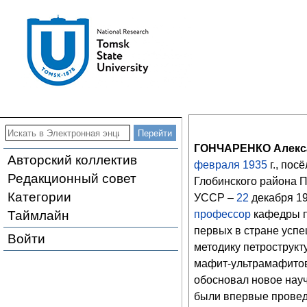
ГОНЧАРЕНКО Алекс
Авторский коллектив
февраля
1935
г., пос
Редакционный совет
Глобинского района П
Категории
УССР –
22
декабря
1
Таймлайн
профессор
кафедры п
первых в стране усп
Войти
методику петрострукт
мафит-ультрамафитов
обосновал новое нау
были впервые провед