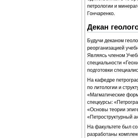
петрологии и минераг
Гончаренко.
Декан геолог
Будучи деканом геоло
реорганизацией учебн
Являясь членом Учеб
специальности «Геох
подготовки специалис
На кафедре петрогра
по литологии и струк
«Магматические форм
спецкурсы: «Петрогр
«Основы теории эпиг
«Петроструктурный а
На факультете был со
разработаны комплек