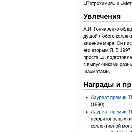
«Петрохимия» и «Мет
Увлечения
А.И. Гончаренко обла
душой любого коллект
видение мира. Он пис
его вторым Я. В 1997 
проста...», подготов
с выпускниками разны
шахматами.
Награды и п
Лауреат премии Т
(1990);
Лауреат премии Т
нефритоносных ги
коллективной мон