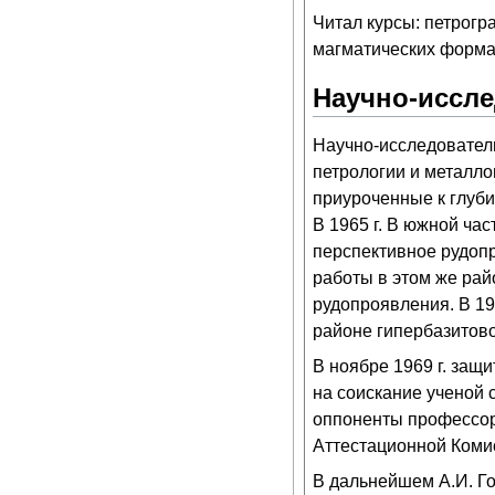
Читал курсы: петрогр
магматических форма
Научно-иссле
Научно-исследователь
петрологии и металло
приуроченные к глуб
В 1965 г. В южной ча
перспективное рудопр
работы в этом же рай
рудопроявления. В 19
районе гипербазитов
В ноябре 1969 г. защ
на соискание ученой 
оппоненты профессо
Аттестационной Комисс
В дальнейшем А.И. Г