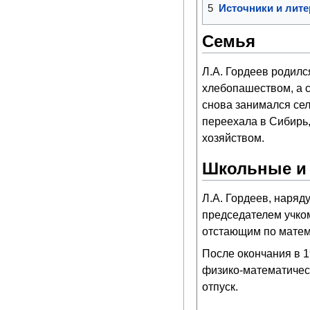
5
Источники и лите
Семья
Л.А. Гордеев родилс
хлебопашеством, а с 
снова занимался сель
переехала в Сибирь
хозяйством.
Школьные и 
Л.А. Гордеев, наряд
председателем учком
отстающим по матема
После окончания в 
физико-математичес
отпуск.