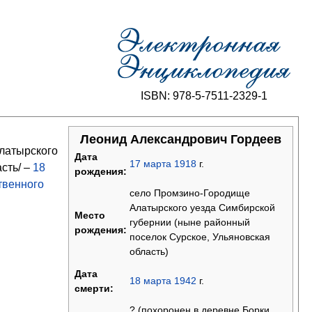
ISBN: 978-5-7511-2329-1
Леонид Александрович Гордеев
латырского
Дата
17
марта
1918
г.
сть/ –
18
рождения:
твенного
село Промзино-Городище
Алатырского уезда Симбирской
Место
губернии (ныне районный
рождения:
поселок Сурское, Ульяновская
область)
Дата
18
марта
1942
г.
смерти:
? (похоронен в деревне Борки