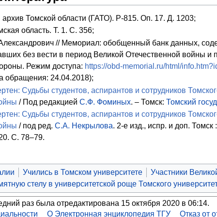
архив Томской области (ГАТО). Р-815. Оп. 17. Д. 1203;
ская область. Т. 1. С. 356;
Александрович // Мемориал: обобщенный банк данных, со
авших без вести в период Великой Отечественной войны и
ороны. Режим доступа:
https://obd-memorial.ru/html/info.htm
а обращения: 24.04.2018);
ртен: Судьбы студентов, аспирантов и сотрудников Томског
ойны
/ Под редакцией
С.Ф. Фоминых
. – Томск:
Томский госу
ртен: Судьбы студентов, аспирантов и сотрудников Томског
ойны
/ под ред.
С.А. Некрылова
. 2-е изд., испр. и доп. Том
0. C. 78–79.
алии
Учились в Томском университете
Участники Велико
ятную стелу в университетской роще Томского университе
едний раз была отредактирована 15 октября 2020 в 06:14.
иальности
О Электронная энциклопедия ТГУ
Отказ от 