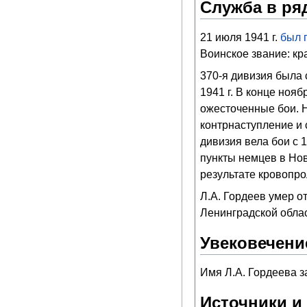
Служба в ря
21 июля 1941 г.
был 
Воинское звание: кр
370-я дивизия была 
1941 г. В конце ноя
ожесточенные бои. Н
контрнаступление и 
дивизия вела бои с
пункты немцев в Нов
результате кровопро
Л.А. Гордеев умер о
Ленинградской облас
Увековечени
Имя Л.А. Гордеева 
Источники и