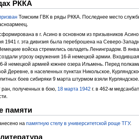
дах РККА
призван
Томским ГВК в ряды РККА. Последнее место службы:
асноармеец.
сформирована в г. Асино в основном из призывников Асино
бря 1941 г. эта дивизия была переброшена на Северо-Запад
емецкие войска стремились овладеть Ленинградом. В янва
создали угрозу окружения 16-й немецкой армии. Входившая
 16-й немецкой армией южнее озера Ильмень. Перед полкам
ой Деревне, в населенных пунктах Никольское, Курляндско
литных боев сибиряки 9 марта штурмом взяли Курляндское
т ран, полученных в бою,
18
марта
1942
г. в 462-м медсанба
ти.
е памяти
занесено на
памятную стелу в университетской роще
ТГУ
.
 литература