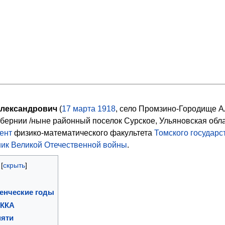
лександрович
(
17
марта
1918
, село Промзино-Городище А
бернии /ныне районный поселок Сурское, Ульяновская обла
ент
физико-математического факультета
Томского государс
ник Великой Отечественной войны
.
енческие годы
РККА
мяти