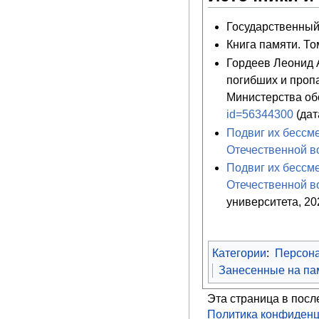
Государственный 
Книга памяти. Том
Гордеев Леонид 
погибших и проп
Министерства об
id=56344300
(дат
Подвиг их бессме
Отечественной в
Подвиг их бессме
Отечественной в
университета, 202
Категории
:
Персон
Занесенные на пам
Эта страница в посл
Политика конфиденц