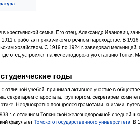
ратура
я в крестьянской семье. Его отец, Александр Иванович, за
1911 г. работал приказчиком в речном пароходстве. В 1916–
ским хозяйством. С 1919 по 1924 г. заведовал мельницей. С
, где отец устроился на железнодорожную станцию Топки.
студенческие годы
у с отличной учебой, принимал активное участие в обществ
а, секретарем старостата, группоргом, секретарем комит
тике. Неоднократно поощрялся грамотами, книгами, путевк
1938 г. с отличием Топкинской железнодорожной средней ш
кий факультет
Томского государственного университета
. В