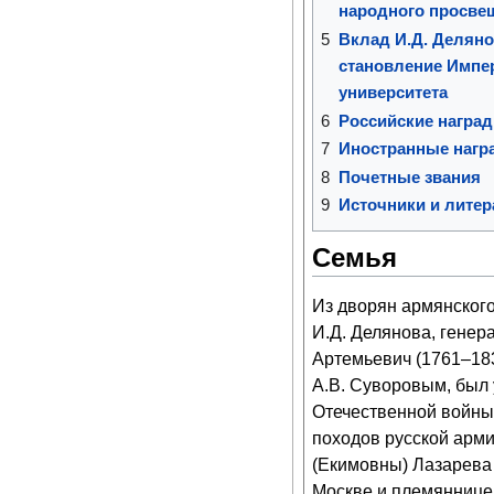
народного просве
5
Вклад И.Д. Деляно
становление Импе
университета
6
Российские награ
7
Иностранные нагр
8
Почетные звания
9
Источники и литер
Семья
Из дворян армянског
И.Д. Делянова, гене
Артемьевич (1761–183
А.В. Суворовым, был
Отечественной войны 
походов русской арми
(Екимовны) Лазарева 
Москве и племянницей