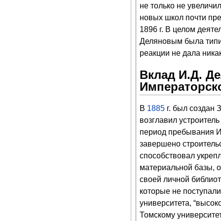
не только не увеличи
новых школ почти пре
1896 г. В целом деят
Деляновым была типич
реакции не дала ника
Вклад И.Д. Д
Императорско
В
1885
г. был создан 
возглавил устроител
период пребывания И
завершено строитель
способствовал укрепл
материальной базы, о
своей личной библиот
которые не поступали
университета, “высок
Томскому университет