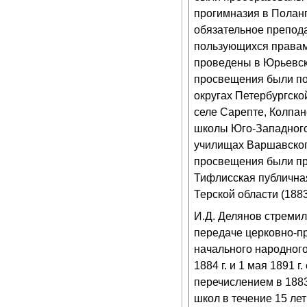
прогимназия в Поланг
обязательное препода
пользующихся правам
проведены в Юрьевск
просвещения были по
округах Петербургско
селе Сарепте, Колпан
школы Юго-Западного 
училищах Варшавского
просвещения были при
Тифлисская публична
Терской области (1883
И.Д. Делянов стремил
передаче церковно-пр
начального народног
1884 г. и 1 мая 1891 
перечислением в 1883
школ в течение 15 ле