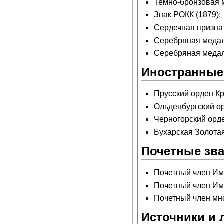
Темно-бронзовая м
Знак РОКК (1879);
Сердечная признат
Серебряная медаль
Серебряная медал
Иностранные
Прусский орден Кр
Ольденбургский ор
Черногорский орде
Бухарская Золотая
Почетные зв
Почетный член Им
Почетный член Имп
Почетный член мно
Источники и 