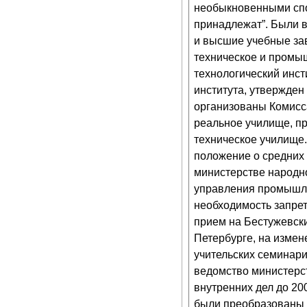
необыкновенными спос
принадлежат”. Были 
и высшие учебные за
техническое и промыш
технологический инсти
института, утвержден
организованы Комисс
реальное училище, п
техническое училище.
положение о средних
министерстве народн
управления промышл
необходимость запре
прием на Бестужевские
Петербурге, на изме
учительских семинари
ведомство министерс
внутренних дел до 20
были преобразованы 