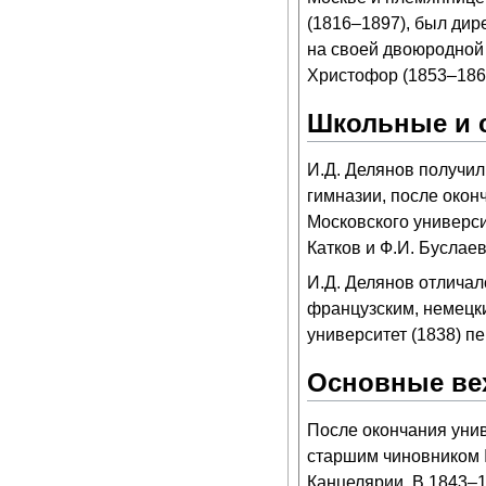
(1816–1897), был дир
на своей двоюродной
Христофор (1853–186
Школьные и 
И.Д. Делянов получил
гимназии, после окон
Московского университ
Катков и Ф.И. Буслаев
И.Д. Делянов отличал
французским, немецки
университет (1838) п
Основные ве
После окончания унив
старшим чиновником 
Канцелярии. В 1843–1