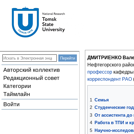
ДМИТРИЕНКО Вале
Нефтегорского райо
Авторский коллектив
профессор
кафедры
Редакционный совет
корреспондент РАО
Категории
Таймлайн
1
Семья
Войти
2
Студенческие го
3
От ассистента до
4
Работа в ТПИ и к
5
Научно-исследов