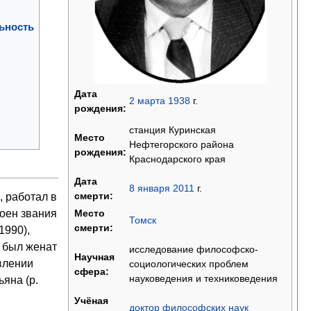
ьность
Дата
2
марта
1938
г.
рождения:
станция Куринская
Место
Нефтегорского района
рождения:
Краснодарского края
Дата
8
января
2011
г.
смерти:
, работал в
оен звания
Место
Томск
смерти:
1990),
 был женат
исследование философско-
Научная
авлении
социологических проблем
сфера:
науковедения и техниковедения
ьяна (р.
Учёная
доктор философских наук