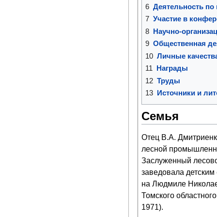
6
Деятельность по
7
Участие в конфе
8
Научно-организа
9
Общественная де
10
Личные качеств
11
Награды
12
Труды
13
Источники и лит
Семья
Отец В.А. Дмитриенк
лесной промышленно
Заслуженный лесово
заведовала детским
на Людмиле Николаев
Томского областного 
1971).