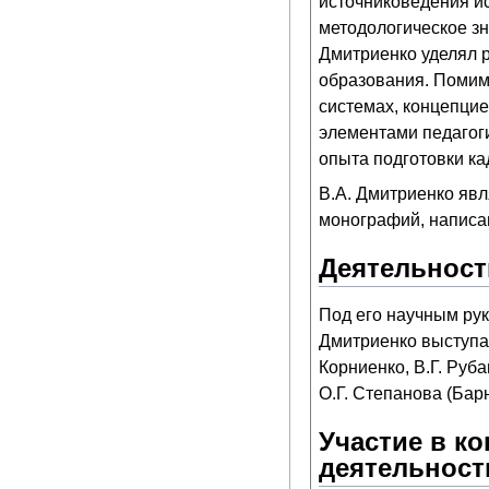
источниковедения ис
методологическое зн
Дмитриенко уделял 
образования. Помим
системах, концепцие
элементами педагоги
опыта подготовки к
В.А. Дмитриенко явл
монографий, написан
Деятельност
Под его научным ру
Дмитриенко выступал
Корниенко, В.Г. Руба
О.Г. Степанова (Барн
Участие в к
деятельност