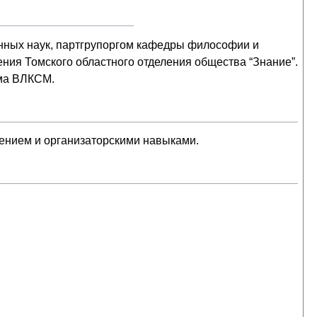
нных наук, партгрупоргом кафедры философии и
ения Томского областного отделения общества “Знание”.
ома ВЛКСМ.
ением и организаторскими навыками.