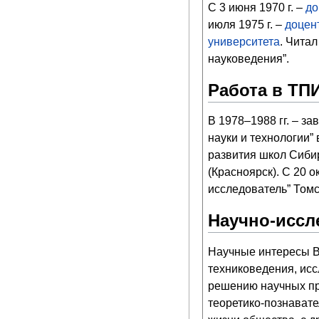
С 3 июня 1970 г. –
до
июля 1975 г. –
доцен
университета
. Чита
науковедения”.
Работа в ТП
В 1978–1988 гг. – 
науки и технологии”
развития школ Сибир
(Красноярск). С 20 
исследователь” Томс
Научно-иссл
Научные интересы В
техниковедения, исс
решению научных пр
теоретико-познавате