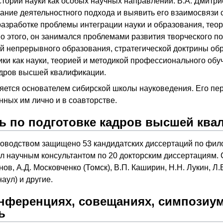
тории науки как особых научных направлений. В.А. Дмитр
ание деятельностного подхода и выявить его взаимосвязи
разработке проблемы интеграции науки и образования, тео
о этого, он занимался проблемами развития творческого п
й непрерывного образования, стратегической доктрины обр
ки как науки, теорией и методикой профессионального обу
адров высшей квалификации.
яется основателем сибирской школы науковедения. Его пер
ных им лично и в соавторстве.
ь по подготовке кадров высшей кв
ководством защищено 53 кандидатских диссертаций по фило
 научным консультантом по 20 докторским диссертациям. С
нов, А.Д. Московченко (Томск), В.П. Каширин, Н.Н. Лукин, Л.
аул) и другие.
онференциях, совещаниях, симпозиу
ь