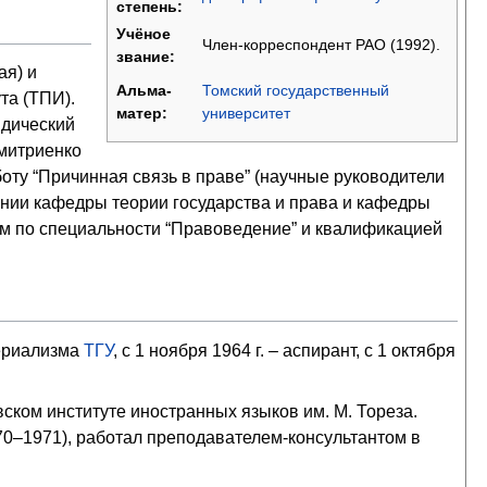
степень:
Учёное
Член-корреспондент РАО (1992).
звание:
ая) и
Томский государственный
Альма-
та (ТПИ).
университет
матер:
дический
Дмитриенко
оту “Причинная связь в праве” (научные руководители
ании кафедры теории государства и права и кафедры
м по специальности “Правоведение” и квалификацией
териализма
ТГУ
, с 1 ноября 1964 г. – аспирант, с 1 октября
вском институте иностранных языков им. М. Тореза.
70–1971), работал преподавателем-консультантом в