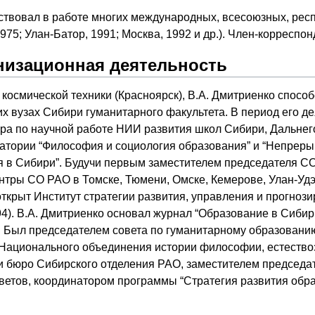
аствовал в работе многих международных, всесоюзных, рес
975; Улан-Батор, 1991; Москва, 1992 и др.). Член-корреспон
низационная деятельность
 космической техники (Красноярск), В.А. Дмитриенко спосо
их вузах Сибири гуманитарного факультета. В период его де
ора по научной работе НИИ развития школ Сибири, Дальнег
атории “Философия и социология образования” и “Непрер
 в Сибири”. Будучи первым заместителем председателя СО
тры СО РАО в Томске, Тюмени, Омске, Кемерове, Улан-Удэ 
открыт Институт стратегии развития, управления и прогноз
4). В.А. Дмитриенко основал журнал “Образование в Сибир
я. Был председателем совета по гуманитарному образовани
 Национального объединения истории философии, естество
и бюро Сибирского отделения РАО, заместителем председат
ветов, координатором программы “Стратегия развития обр