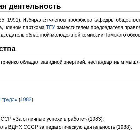
я деятельность
65–1991). Избирался членом профбюро кафедры обществе
а, членом парткома
ТГУ
, заместителем председателя правл
редседатель областной молодежной комиссии Томского обк
ства
митриенко обладал завидной энергией, нестандартным мышл
 труда»
(
1983
).
ССР «За отличные успехи в работе» (1983);
ль ВДНХ СССР за педагогическую деятельность (1988).