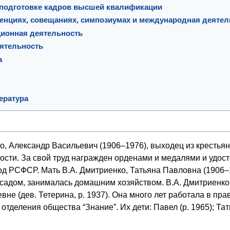
 подготовке кадров высшей квалификации
ренциях, совещаниях, симпозиумах и международная деятел
ционная деятельность
ятельность
а
ература
о, Александр Васильевич (1906–1976), выходец из крестьян
сти. За свой труд награжден орденами и медалями и удост
д РСФСР. Мать В.А. Дмитриенко, Татьяна Павловна (1906–
 садом, занималась домашним хозяйством. В.А. Дмитриенко
не (дев. Тетерина, р. 1937). Она много лет работала в пр
отделения общества “Знание”. Их дети: Павел (р. 1965); Тат