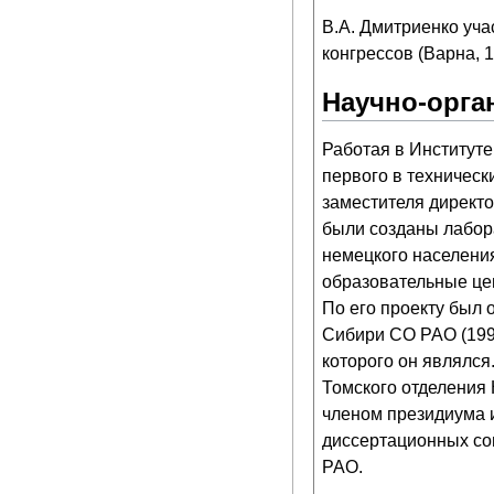
В.А. Дмитриенко уч
конгрессов (Варна, 1
Научно-орга
Работая в Институте
первого в техническ
заместителя директ
были созданы лабор
немецкого населения
образовательные цен
По его проекту был 
Сибири СО РАО (199
которого он являлс
Томского отделения
членом президиума 
диссертационных со
РАО.