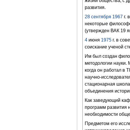
жизни общества, с 
развития.
28
сентября
1967
г. 
некоторые философс
(утвержден ВАК 19 ян
4
июня
1975
г. в сов
соискание ученой ст
Им был создан фило
методологии науки.
когда он работал в 
научно-исследовател
стационарная школа 
объединения истори
Как заведующий кафе
программ развития н
необходимости общей
Предметом его иссле