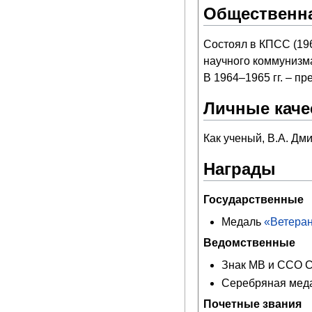
Общественна
Состоял в КПСС (19
научного коммунизм
В 1964–1965 гг. – п
Личные каче
Как ученый, В.А. Д
Награды
Государственные
Медаль
«Ветеран
Ведомственные
Знак МВ и ССО С
Серебряная меда
Почетные звания