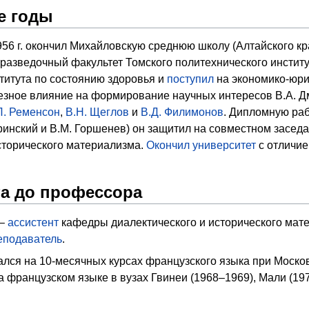
е годы
956 г. окончил Михайловскую среднюю школу (Алтайского кр
-разведочный факультет Томского политехнического институ
нститута по состоянию здоровья и
поступил
на экономико-юри
езное влияние на формирование научных интересов В.А. 
Л. Ременсон
,
В.Н. Щеглов
и
В.Д. Филимонов
. Дипломную раб
ринский и В.М. Горшенев) он защитил на совместном засед
сторического материализма.
Окончил университет
с отличие
та до профессора
 –
ассистент
кафедры диалектического и исторического ма
еподаватель
.
чался на 10-месячных курсах французского языка при Моско
 французском языке в вузах Гвинеи (1968–1969), Мали (19