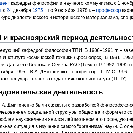
цент
кафедры философии и научного коммунизма, с 1 ноябр
т
, с
24
декабря
1975
г. по 9 октября 1978 г. –
профессор
кафе
л курс диалектического и исторического материализма, спе
И и красноярский период деятельнос
заведующий кафедрой философии ТПИ. В 1988–1991 гг. – з
 в Институте космической техники (Красноярск). В 1991–1992
и, Дальнего Востока и Севера РАО (Томск). В 1992–1995 г
октября 1995 г. В.А. Дмитриенко – профессор ТГПУ. С 1996 
кого государственного педагогического института (ТГПУ).
едовательская деятельность
.А. Дмитриенко были связаны с разработкой философско-с
ледованием социальной структуры общества и форм его со
облем науковедения явился лейтмотивом его последующей 
льная ситуация в изучении самого “организма” науки. С од