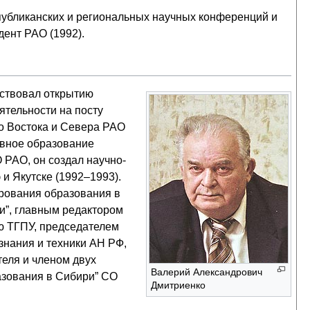
публиканских и региональных научных конференций и
дент РАО (1992).
бствовал открытию
ятельности на посту
о Востока и Севера РАО
ывное образование
 РАО, он создал научно-
и Якутске (1992–1993).
ирования образования в
и”, главным редактором
ю ТГПУ, председателем
знания и техники АН РФ,
еля и членом двух
Валерий Александрович
азования в Сибири” СО
Дмитриенко