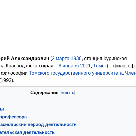
рий Александрович
(
2
марта
1938
, станция Куринская
на Краснодарского края –
8
января
2011
,
Томск
) – философ,
 философии
Томского государственного университета
.
Член
(1992).
Содержание
ды
 профессора
расноярский период деятельности
ательская деятельность