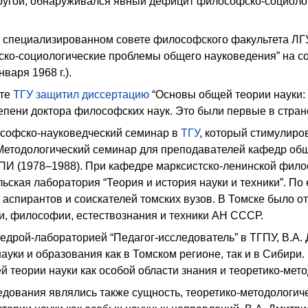
другой, обнаруживался явный дефицит философско-социолог
в специализированном совете философского факультета ЛГ
ко-социологические проблемы общего науковедения” на со
варя 1968 г.).
ете
ТГУ
защитил диссертацию
“Основы общей теории науки:
епени доктора философских наук. Это были первые в стран
софско-науковедческий семинар в
ТГУ
, который стимулиро
 Методологический семинар для преподавателей кафедр общ
ТПИ (1978–1988). При кафедре марксистско-ленинской фило
ьская лаборатория “Теория и история науки и техники”. По
аспирантов и соискателей томских вузов. В Томске было о
и, философии, естествознания и техники АН СССР.
дрой-лабораторией “Педагог-исследователь” в ТГПУ, В.А.
ауки и образования как в Томском регионе, так и в Сибири
 теории науки как особой области знания и теоретико-мет
дования являлись также сущность, теоретико-методологиче