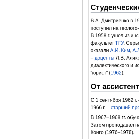
Студенчески
В.А. Дмитриенко в 1
поступил на геолого
В 1958 г. ушел из и
факультет
ТГУ
. Серь
оказали
А.И. Ким
,
А.
–
доценты
Л.В. Аляк
диалектического и и
“юрист” (
1962
).
От ассистен
С 1 сентября 1962 г.
1966 г. –
старший пр
В 1967–1968 гг. обу
Затем преподавал на
Конго (1976–1978).