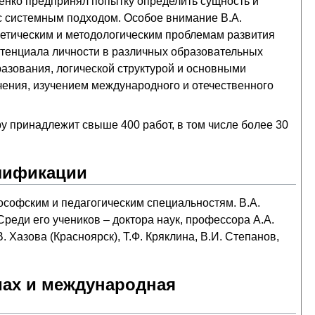
иенко предпринял попытку определить сущность и
 с системным подходом. Особое внимание В.А.
ретическим и методологическим проблемам развития
отенциала личности в различных образовательных
азования, логической структурой и основными
чения, изучением международного и отечественного
у принадлежит свыше 400 работ, в том числе более 30
алификации
софским и педагогическим специальностям. В.А.
реди его учеников – доктора наук, профессора А.А.
В. Хазова (Красноярск), Т.Ф. Кряклина, В.И. Степанов,
мах и международная