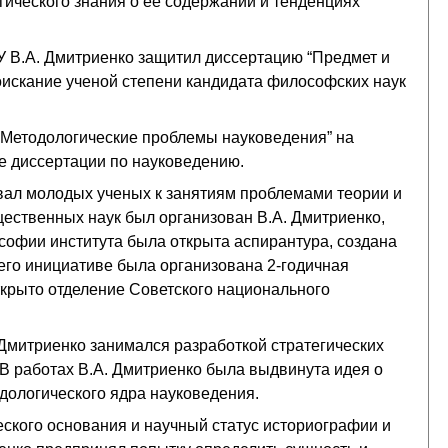
ического знания о ее содержании и тенденциях
У В.А. Дмитриенко защитил диссертацию “Предмет и
искание ученой степени кандидата философских наук
 Методологические проблемы науковедения” на
е диссертации по науковедению.
вал молодых ученых к занятиям проблемами теории и
ественных наук был организован В.А. Дмитриенко,
софии института была открыта аспирантура, создана
 его инициативе была организована 2-годичная
ткрыто отделение Советского национального
 Дмитриенко занимался разработкой стратегических
. В работах В.А. Дмитриенко была выдвинута идея о
одологического ядра науковедения.
ского основания и научный статус историографии и