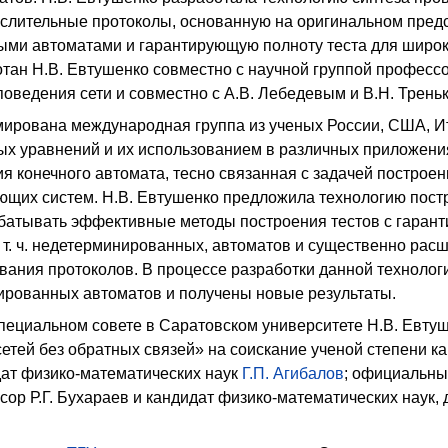
лительные протоколы, основанную на оригинальном предс
ми автоматами и гарантирующую полноту теста для широко
тан Н.В. Евтушенко совместно с научной группой профессо
поведения сети и совместно с А.В. Лебедевым и В.Н. Трень
мирована международная группа из ученых России, США, Ит
х уравнений и их использованием в различных приложения
я конечного автомата, тесно связанная с задачей построе
ющих систем. Н.В. Евтушенко предложила технологию постр
атывать эффективные методы построения тестов с гаранти
в т. ч. недетерминированных, автоматов и существенно р
ования протоколов. В процессе разработки данной технол
ированных автоматов и получены новые результаты.
 специальном совете в Саратовском университете Н.В. Ев
сетей без обратных связей» на соискание ученой степени к
дат физико-математических наук
Г.П. Агибалов
; официальны
сор Р.Г. Бухараев и кандидат физико-математических наук,