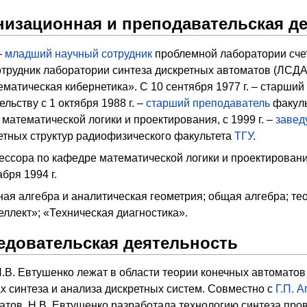
низационная и преподавательская д
–
младший научный сотрудник
проблемной лаборатории сч
рудник лаборатории синтеза дискретных автоматов (ЛСДА) 
матическая кибернетика». С 10 сентября 1977 г. – старший 
льству с 1 октября 1988 г. –
старший преподаватель
факуль
атематической логики и проектирования, с 1999 г. –
завед
етных структур радиофизического факультета
ТГУ
.
ессора по кафедре математической логики и проектирован
бря 1994 г.
ная алгебра и аналитическая геометрия; общая алгебра; те
ллект»; «Техническая диагностика».
едовательская деятельность
В. Евтушенко лежат в области теории конечных автоматов
ах синтеза и анализа дискретных систем. Совместно с
Г.П. 
тов. Н.В. Евтушенко разработала технологию синтеза про