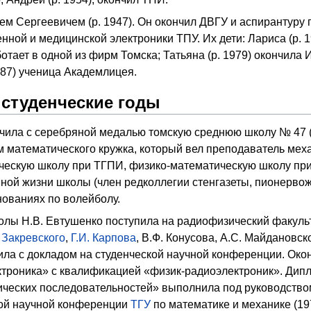
м Сергеевичем (р. 1947). Он окончил ДВГУ и аспирантуру
ой и медицинской электроники ТПУ. Их дети: Лариса (р. 1
ботает в одной из фирм Томска; Татьяна (р. 1979) окончил
987) ученица Академлицея.
студенческие годы
нчила с серебряной медалью томскую среднюю школу № 47 (
м математического кружка, который вел преподаватель мех
ескую школу при ТГПИ, физико-математическую школу при
ной жизни школы (член редколлегии стенгазеты, пионерво
нованиях по волейболу.
олы Н.В. Евтушенко поступила на радиофизический факуль
 Закревского
,
Г.И. Карпова
, В.Ф. Конусова, А.С. Майдановск
ила с докладом на студенческой научной конференции. Окон
ктроника» с квалификацией «физик-радиоэлектроник». Дип
ческих последовательностей» выполнила под руководств
ой научной конференции
ТГУ
по математике и механике (19