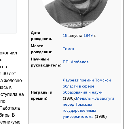
Дата
18
августа
1949
г.
рождения:
Место
Томск
рождения:
 окончил
Научный
-
Г.П. Агибалов
руководитель:
м на
 30 лет
Лауреат премии Томской
а железно-
области в сфере
лась в
образования и науки
Награды и
оступила на
(1998);
Медаль «За заслуги
премии:
 по
перед Томским
 Работала
государственным
бирь. В
университетом»
(1988)
техникуме.