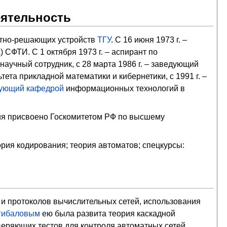
еятельность
етно-решающих устройств
ТГУ
. С 16 июня 1973 г. –
СФТИ. С 1 октября 1973 г. – аспирант по
научный сотрудник, с 28 марта 1986 г. – заведующий
тета прикладной математики и кибернетики, с 1991 г. –
ующий кафедрой
информационных технологий в
ия присвоено Госкомитетом РФ по высшему
ория кодирования; теория автоматов; спецкурсы:
 и протоколов вычислительных сетей, использования
Агибаловым
ею была развита теория каскадной
веряющих тестов для контроля автоматных сетей,