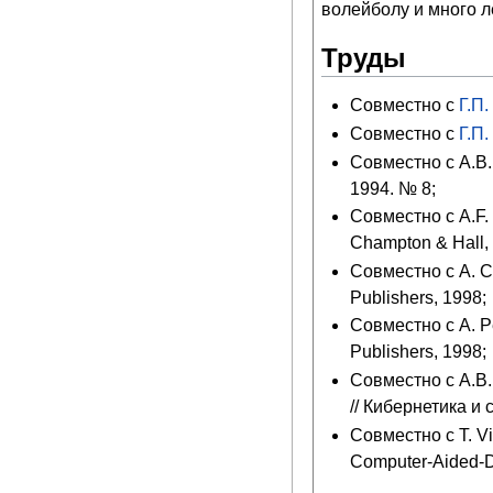
волейболу и много л
Труды
Совместно с
Г.П
Совместно с
Г.П
Совместно с А.В.
1994. № 8;
Совместно с A.F. P
Champton & Hall,
Совместно с A. Cav
Publishers, 1998;
Совместно с A. Pe
Publishers, 1998;
Совместно с А.В
// Кибернетика и
Совместно с T. Vil
Computer-Aided-D