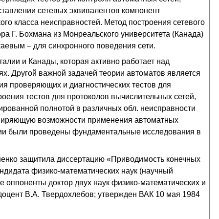
тавлении сетевых эквивалентов компонент
го класса неисправностей. Метод построения сетевого
ра Г. Бохмана из Монреальского университета (Канада)
каевым – для синхронного поведения сети.
алии и Канады, которая активно работает над
х. Другой важной задачей теории автоматов является
ния проверяющих и диагностических тестов для
оения тестов для протоколов вычислительных сетей,
рованной полнотой в различных обл. неисправности
асширяющую возможности применения автоматных
огии были проведены фундаментальные исследования в
тушенко защитила диссертацию «Приводимость конечных
андидата физико-математических наук (научный
е оппоненты доктор двух наук физико-математических и
 доцент В.А. Твердохлебов; утвержден ВАК 10 мая 1984