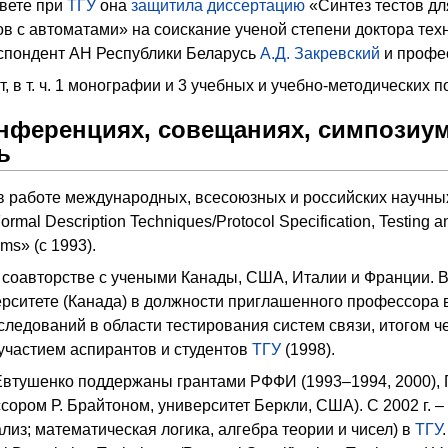
овете при
ТГУ
она
защитила диссертацию
«Синтез тестов дл
в с автоматами» на соискание ученой степени доктора те
еспондент АН Республики Беларусь
А.Д. Закревский
и профес
, в т. ч. 1 монографии и 3 учебных и учебно-методических п
онференциях, совещаниях, симпозиу
ь
в работе международных, всесоюзных и российских научны
mal Description Techniques/Protocol Specification, Testing a
ms» (с 1993).
 соавторстве с учеными Канады, США, Италии и Франции. В 1
ситете (Канада) в должности приглашенного профессора в
следований в области тестирования систем связи, итогом 
участием аспирантов и студентов
ТГУ
(1998).
Евтушенко поддержаны грантами РФФИ (1993–1994, 2000), 
сором Р. Брайтоном, университет Беркли, США). С 2002 г. –
лиз; математическая логика, алгебра теории и чисел) в
ТГУ