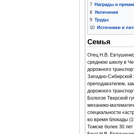
7
Награды и преми
8
Увлечения
9
Труды
10
Источники и лит
Семья
Отец Н.В. Евтушенко
среднюю школу в Че
дорожного транспор
Западно-Сибирской ж
преподавателем, зам
дорожного транспорт
Бологое Тверской гу
механико-математиче
специальности «аст
во время блокады (1
Томске более 30 ле
Брат Н.В. Евтушенко