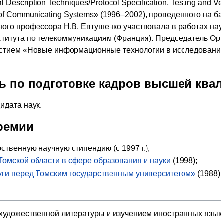
Description Techniques/Protocol Specification, Testing and 
of Communicating Systems» (1996–2002), проведенного на б
ого профессора Н.В. Евтушенко участвовала в работах на
титута по телекоммуникациям (Франция). Председатель Ор
тием «Новые информационные технологии в исследовании 
ь по подготовке кадров высшей кв
идата наук.
ремии
ственную научную стипендию (с 1997 г.);
Томской области в сфере образования и науки
(1998);
уги перед Томским государственным университетом»
(1988)
художественной литературы и изучением иностранных языко