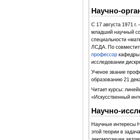
Научно-орга
С 17 августа 1971 г. 
младший научный сот
специальности «мате
ЛСДА. По совместите
профессор
кафедры м
исследовании дискр
Ученое звание проф
образованию 21 дека
Читает курсы: линей
«Искусственный инте
Научно-иссл
Научные интересы Н.
этой теории в задач
декомпозиции автома