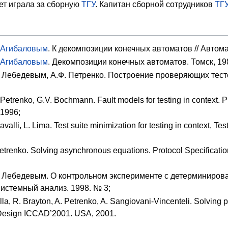
ет играла за сборную
ТГУ
. Капитан сборной сотрудников
ТГ
. Агибаловым
. К декомпозиции конечных автоматов // Автома
. Агибаловым
. Декомпозиции конечных автоматов. Томск, 19
 Лебедевым, А.Ф. Петренко. Построение проверяющих тесто
etrenko, G.V. Bochmann. Fault models for testing in context. Prot
 1996;
alli, L. Lima. Test suite minimization for testing in context, 
trenko. Solving asynchronous equations. Protocol Specification
. Лебедевым. О контрольном эксперименте с детерминиров
 системный анализ. 1998. № 3;
la, R. Brayton, A. Petrenko, A. Sangiovani-Vincenteli. Solving 
esign ICCAD’2001. USA, 2001.