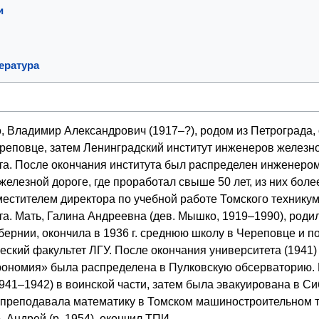
и
ература
, Владимир Александрович (1917–?), родом из Петрограда,
реповце, затем Ленинградский институт инженеров железно
та. После окончания института был распределен инженеро
елезной дороге, где проработал свыше 50 лет, из них более
естителем директора по учебной работе Томского техникум
а. Мать, Галина Андреевна (дев. Мышко, 1919–1990), роди
бернии, окончила в 1936 г. среднюю школу в Череповце и п
ский факультет ЛГУ. После окончания университета (1941)
рономия» была распределена в Пулковскую обсерваторию.
941–1942) в воинской части, затем была эвакуирована в Си
т преподавала математику в Томском машиностроительном 
, Андрей (р. 1954), окончил ТПИ.