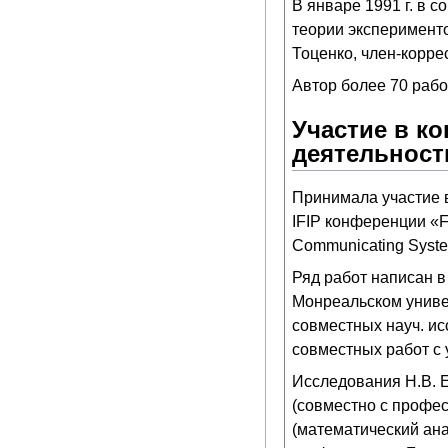
В январе 1991 г. в с
теории эксперименто
Тоценко, член-корр
Автор более 70 работ
Участие в к
деятельност
Принимала участие 
IFIP конференции «For
Communicating Syste
Ряд работ написан в
Монреальском универ
совместных науч. ис
совместных работ с 
Исследования Н.В. 
(совместно с профес
(математический ана