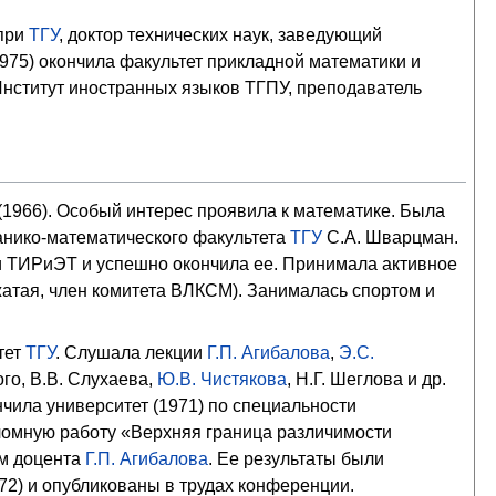
 при
ТГУ
, доктор технических наук, заведующий
975) окончила факультет прикладной математики и
а Институт иностранных языков ТГПУ, преподаватель
1966). Особый интерес проявила к математике. Была
анико-математического факультета
ТГУ
С.А. Шварцман.
 ТИРиЭТ и успешно окончила ее. Принимала активное
жатая, член комитета ВЛКСМ). Занималась спортом и
тет
ТГУ
. Слушала лекции
Г.П. Агибалова
,
Э.С.
ого, В.В. Слухаева,
Ю.В. Чистякова
, Н.Г. Шеглова и др.
чила университет (1971) по специальности
ломную работу «Верхняя граница различимости
ом доцента
Г.П. Агибалова
. Ее результаты были
72) и опубликованы в трудах конференции.