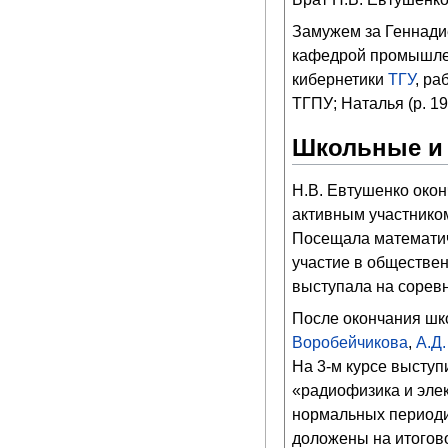
Замужем за Геннадие
кафедрой промышленн
кибернетики
ТГУ
, ра
ТГПУ; Наталья (р. 1
Школьные и 
Н.В. Евтушенко око
активным участнико
Посещала математич
участие в обществен
выступала на сорев
После окончания шк
Воробейчикова
,
А.Д.
На 3-м курсе выступ
«радиофизика и эле
нормальных периоди
доложены на итогов