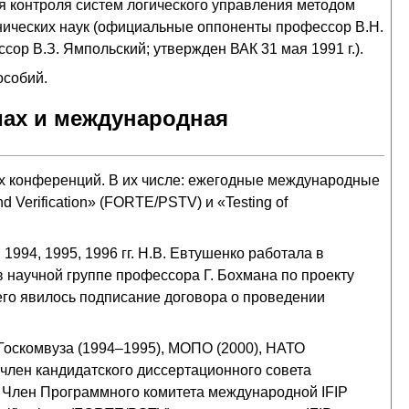
я контроля систем логического управления методом
хнических наук (официальные оппоненты профессор В.Н.
сор В.З. Ямпольский; утвержден ВАК 31 мая 1991 г.).
особий.
мах и международная
х конференций. В их числе: ежегодные международные
nd Verification» (FORTE/PSTV) и «Testing of
994, 1995, 1996 гг. Н.В. Евтушенко работала в
 научной группе профессора Г. Бохмана по проекту
чего явилось подписание договора о проведении
Госкомвуза (1994–1995), МОПО (2000), НАТО
 член кандидатского диссертационного совета
. Член Программного комитета международной IFIP