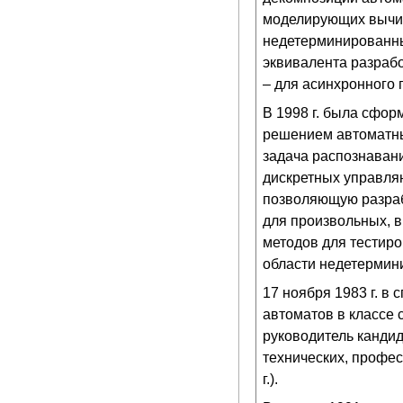
моделирующих вычис
недетерминированны
эквивалента разрабо
– для асинхронного 
В 1998 г. была сфор
решением автоматны
задача распознавани
дискретных управля
позволяющую разраб
для произвольных, 
методов для тестир
области недетермин
17 ноября 1983 г. в
автоматов в классе 
руководитель канди
технических, профес
г.).