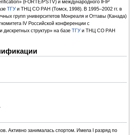
Verification» (FORTE/PSTV) и международного IFIP
азе
ТГУ
и ТНЦ СО РАН (Томск, 1998). В 1995–2002 гг. в
учных групп университетов Монреаля и Оттавы (Канада)
гкомитета IV Российской конференции с
дискретных структур» на базе
ТГУ
и ТНЦ СО РАН
алификации
.
в. Активно занималась спортом. Имела I разряд по