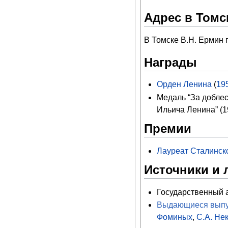
Адрес в Томс
В Томске В.Н. Ермин п
Награды
Орден Ленина
(
19
Медаль “За добле
Ильича Ленина” (1
Премии
Лауреат Сталинско
Источники и 
Государственный ар
Выдающиеся выпус
Фоминых
,
С.А. Не