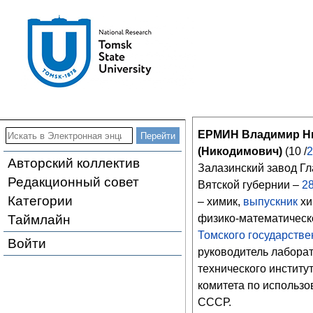
ЕРМИН Владимир Н
(Никодимович)
(10 /
2
Авторский коллектив
Залазинский завод Гл
Редакционный совет
Вятской губернии –
2
Категории
– химик,
выпускник
хи
Таймлайн
физико-математическ
Томского государстве
Войти
руководитель лаборат
технического институ
комитета по использ
СССР.