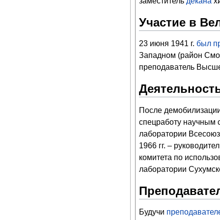
заместитель
декана
хи
Участие в Ве
23 июня 1941 г.
был п
Западном (район Смол
преподаватель Высше
Деятельност
После демобилизации
спецработу научным со
лаборатории Всесоюзн
1966 гг. – руководит
комитета по использов
лаборатории Сухумско
Преподавател
Будучи
преподавател