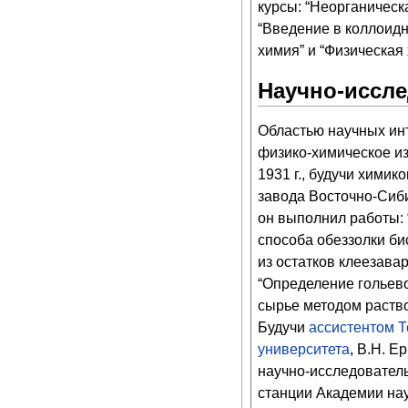
курсы: “Неорганическ
“Введение в коллоидн
химия” и “Физическая 
Научно-иссле
Областью научных ин
физико-химическое и
1931 г., будучи хими
завода Восточно-Сиби
он выполнил работы:
способа обеззолки би
из остатков клеезава
“Определение гольев
сырье методом раство
Будучи
ассистентом
Т
университета
, В.Н. Е
научно-исследователь
станции Академии нау