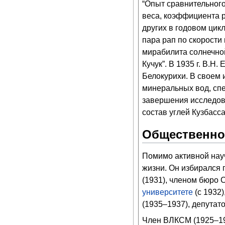
“Опыт сравнительного
веса, коэффициента р
других в годовом цик
пара рап по скорости
мирабилита солнечно
Кучук”. В 1935 г. В.
Белокурихи. В своем 
минеральных вод, спе
завершения исследов
состав углей Кузбасс
Общественно
Помимо активной нау
жизни. Он избирался 
(1931), членом бюро 
университете
(с 1932)
(1935–1937), депутато
Член ВЛКСМ (1925–193