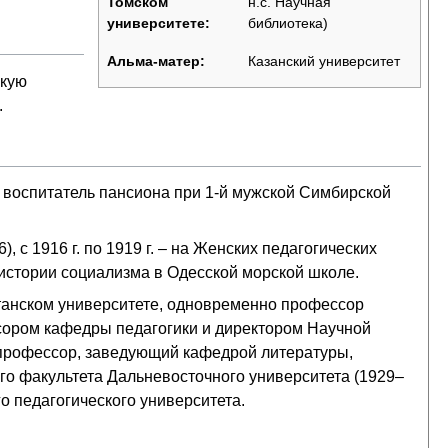
н.с. Научная
Томском
библиотека)
университете:
Казанский университет
Альма-матер:
скую
.
 воспитатель пансиона при 1-й мужской Симбирской
 с 1916 г. по 1919 г. – на Женских педагогических
и истории социализма в Одесской морской школе.
естанском университете, одновременно профессор
сором кафедры педагогики и директором Научной
– профессор, заведующий кафедрой литературы,
о факультета Дальневосточного университета (1929–
о педагогического университета.