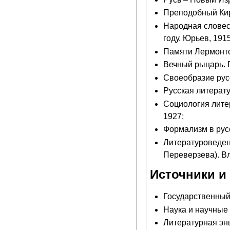
Преподобный Кир
Народная словес
году. Юрьев, 1915
Памяти Лермонто
Вечный рыцарь. П
Своеобразие русс
Русская литерату
Социология литер
1927;
Формализм в русс
Литературоведен
Переверзева). Вл
Источники и
Государственный 
Наука и научные 
Литературная энци