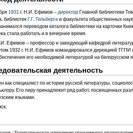
ября
1931
г. Н.И. Ефимов –
директор
Главной библиотеки Том
а, библиотек
Г.Г. Тельберга
и факультета общественных наук 
анимался переводом каталога библиотеки на карточки Кни
ка стала работать и в вечернее время.
. Н.И. Ефимов – профессор и заведующий кафедрой литерат
етом 1932 г. Н.И. Ефимов командировался дирекцией ТГПИ 
обеспечения его необходимой литературой на белорусском 
едовательская деятельность
н как специалист по истории русской литературы, социоло
ьклору. Его перу принадлежит ряд работ, посвященных ра
узским языками.
мск.
аиль: Теократическая идеология своеземного православия 