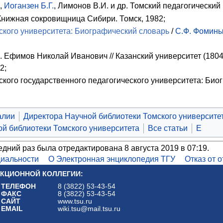
,
Иоганзен Б.Г.
, Лимонов В.И. и др. Томский педагогический 
Книжная сокровищница Сибири. Томск, 1982;
кого университета: Биографический словарь
/
С.Ф. Фомин
 Ефимов Николай Иванович // Казанский университет (1804
2;
ого государственного педагогического университета: Биогр
алии
Директора Научной библиотеки Томского университе
й библиотеки Томского университета
Все статьи
Е
едний раз была отредактирована 8 августа 2019 в 07:19.
иальности
О Электронная энциклопедия ТГУ
Отказ от 
КЦИОННОЙ КОЛЛЕГИИ:
ТЕЛЕФОН
8 (3822) 53-43-54
ФАКС
8 (3822) 53-43-54
САЙТ
www.tsu.ru
EMAIL
wiki.tsu@mail.tsu.ru