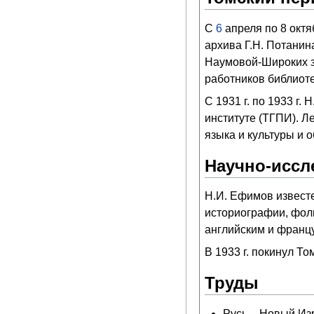
С
6
апреля
по 8 окт
архива Г.Н. Потанин
Наумовой-Широких з
работников библиоте
С 1931 г. по 1933 г
институте (ТГПИ). Л
языка и культуры и 
Научно-иссл
Н.И. Ефимов известе
историографии, фол
английским и франц
В 1933 г. покинул То
Труды
Русь – Новый Изр