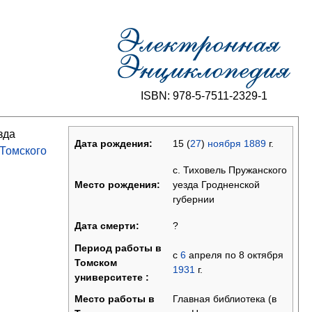
ISBN: 978-5-7511-2329-1
зда
15 (
27
)
ноября
1889
г.
Дата рождения:
Томского
с. Тиховель Пружанского
уезда Гродненской
Место рождения:
губернии
?
Дата смерти:
Период работы в
с
6
апреля
по 8 октября
Томском
1931
г.
университете :
Главная библиотека (в
Место работы в