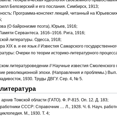
илл Белозерский и его послания. Симбирск, 1913;
ность: Программа-конспект лекций, читанный на Юрьевски
;
ва (О байронизме поэта), Юрьев, 1916;
амяти Сервантеса. 1616–1916. Рига, 1916;
кой литературы. Одесса, 1918;
ра XIX в. и ее язык // Известия Самарского государственног
атуры: Очерки по теории историко-литературного процесса
ком литературоведении // Научные известия Смоленского гос
ие революционной эпохи. (Направления и проблемы.) Вып. 
адивосток, 1930. Труды ДВГУ. Сер. 4, № 5.
 литература
архив Томской области (ГАТО). Ф. Р-815. Оп. 12. Д. 183;
работники СССР: Справочник … Л., 1928. Ч. 6. Науч. рабо
клопедия. М., 1930. Т. 4;