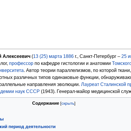
 Алексеевич
(
13 (25)
марта
1886
г., Санкт-Петербург –
25
и
олог,
профессор
по кафедре гистологии и анатомии
Томског
иверситета
. Автор теории параллелизмов, по которой ткани,
тных различных типов одинаковые функции, обнаруживаю
араллельные направления эволюции.
Лауреат Сталинской 
адемии наук СССР
(1943). Генерал-майор медицинской слу
Содержание
ды
ский период деятельности