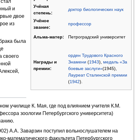
 стал
Учёная
нный и
доктор биологических наук
степень:
ервые двое
Учёное
рое из
профессор
звание:
Петроградский университет
Альма-матер:
 брака была
це
орден Трудового Красного
а своего
Знамени
(
1943
),
медаль «За
Награды и
онной
боевые заслуги»
(1945),
премии:
Алексей,
Лауреат Сталинской премии
(
1942
).
ном училище К. Мая, где под влиянием учителя К.М.
фессора зоологии Петербургского университета)
нанию.
02) А.А. Заварзин поступил вольнослушателем на
ко-математического факультета Петербургского