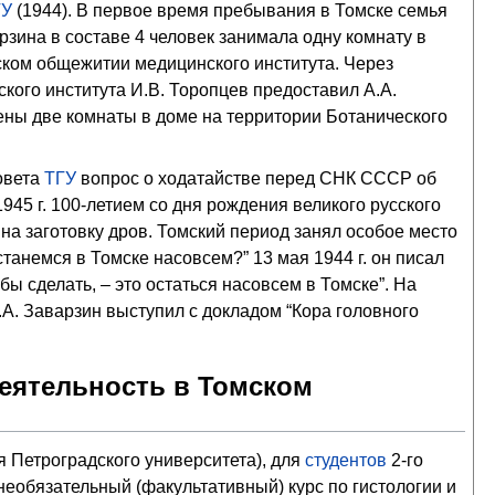
ГУ
(1944). В первое время пребывания в Томске семья
рзина в составе 4 человек занимала одну комнату в
ском общежитии медицинского института. Через
ского института И.В. Торопцев предоставил А.А.
ены две комнаты в доме на территории Ботанического
овета
ТГУ
вопрос о ходатайстве перед СНК СССР об
945 г. 100-летием со дня рождения великого русского
 на заготовку дров. Томский период занял особое место
станемся в Томске насовсем?” 13 мая 1944 г. он писал
бы сделать, – это остаться насовсем в Томске”. На
.А. Заварзин выступил с докладом “Кора головного
деятельность в Томском
я Петроградского университета), для
студентов
2-го
необязательный (факультативный) курс по гистологии и