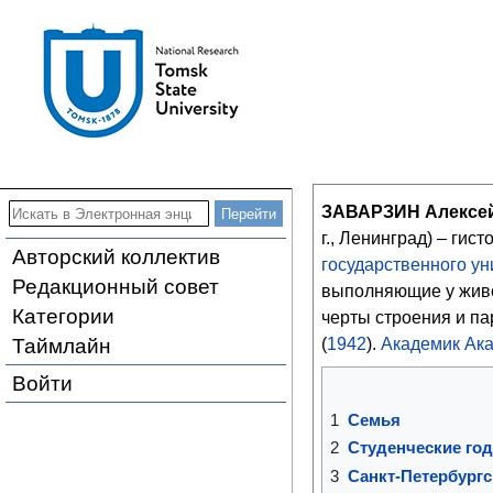
ЗАВАРЗИН Алексей
г., Ленинград) – гист
Авторский коллектив
государственного ун
Редакционный совет
выполняющие у живо
Категории
черты строения и п
Таймлайн
(
1942
).
Академик Ак
Войти
1
Семья
2
Студенческие го
3
Санкт-Петербург