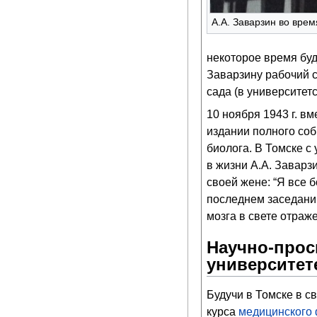
А.А. Заварзин во вре
некоторое время б
Заварзину рабочий с
сада (в университет
10 ноября 1943 г. вм
издании полного соб
биолога. В Томске с
в жизни А.А. Заварзи
своей жене: “Я все б
последнем заседани
мозга в свете отраже
Научно-прос
университет
Будучи в Томске в с
курса
медицинского 