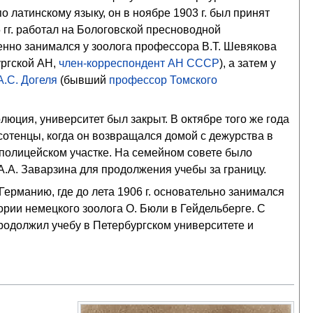
о латинскому языку, он в ноябре 1903 г. был принят
 гг. работал на Бологовской пресноводной
енно занимался у зоолога профессора В.Т. Шевякова
ургской АН,
член-корреспондент АН СССР
), а затем у
А.С. Догеля
(бывший
профессор
Томского
волюция, университет был закрыт. В октябре того же года
сотенцы, когда он возвращался домой с дежурства в
 полицейском участке. На семейном совете было
.А. Заварзина для продолжения учебы за границу.
 Германию, где до лета 1906 г. основательно занимался
ории немецкого зоолога О. Бюли в Гейдельберге. С
продолжил учебу в Петербургском университете и