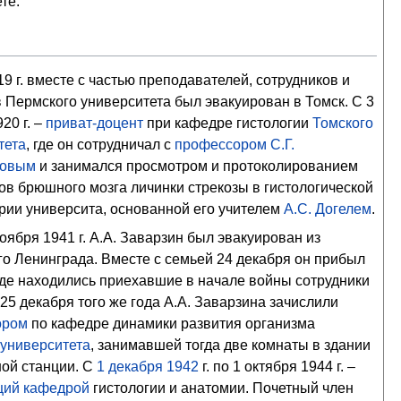
те.
9 г. вместе с частью преподавателей, сотрудников и
в Пермского университета был эвакуирован в Томск. С 3
20 г. –
приват-доцент
при кафедре гистологии
Томского
тета
, где он сотрудничал с
профессором
С.Г.
ковым
и занимался просмотром и протоколированием
ов брюшного мозга личинки стрекозы в гистологической
рии университа, основанной его учителем
А.С. Догелем
.
оября 1941 г. А.А. Заварзин был эвакуирован из
го Ленинграда. Вместе с семьей 24 декабря он прибыл
 где находились приехавшие в начале войны сотрудники
25 декабря того же года А.А. Заварзина зачислили
ором
по кафедре динамики развития организма
 университета
, занимавшей тогда две комнаты в здании
ой станции. С
1
декабря
1942
г. по 1 октября 1944 г. –
щий кафедрой
гистологии и анатомии. Почетный член