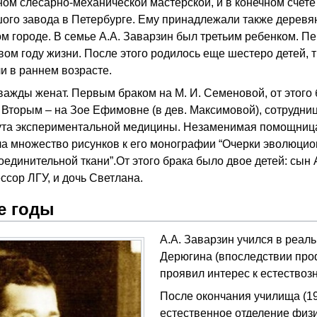
ном слесарно-механической мастерской, и в конечном счете
ого завода в Петербурге. Ему принадлежали также деревя
м городе. В семье А.А. Заварзин был третьим ребенком. П
вом году жизни. После этого родилось еще шестеро детей, т
и в раннем возрасте.
важды женат. Первым браком на М. И. Семеновой, от этого
. Вторым – на Зое Ефимовне (в дев. Максимовой), сотрудни
ута экспериментальной медицины. Незаменимая помощниц
ла множество рисунков к его монографии “Очерки эволюци
соединительной ткани”.От этого брака было двое детей: сын 
сор ЛГУ, и дочь Светлана.
е годы
А.А. Заварзин учился в реаль
Дерюгина (впоследствии про
проявил интерес к естествоз
После окончания училища (19
естественное отделение физи