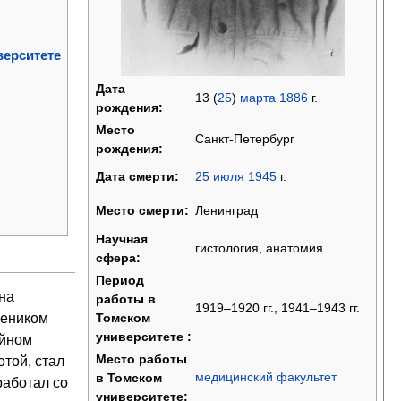
верситете
Дата
13 (
25
)
марта
1886
г.
рождения:
Место
Санкт-Петербург
рождения:
25
июля
1945
г.
Дата смерти:
Ленинград
Место смерти:
Научная
гистология, анатомия
сфера:
Период
на
работы в
1919–1920 гг., 1941–1943 гг.
чеником
Томском
университете :
ейном
Место работы
отой, стал
медицинский факультет
в Томском
работал со
университете: