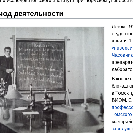
но-исследовательского института при Пермском университе
иод деятельности
Летом 191
студенто
января 19
универси
Часовни
препарат
лаборато
В конце н
блокадно
в Томск,
ВИЭМ. С 
професс
Томского
малярийн
заведую