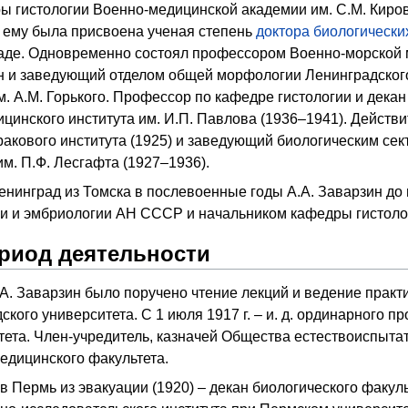
ы гистологии Военно-медицинской академии им. С.М. Киров
. ему была присвоена ученая степень
доктора биологически
аде. Одновременно состоял профессором Военно-морской ме
н и заведующий отделом общей морфологии Ленинградског
 А.М. Горького. Профессор по кафедре гистологии и декан 
цинского института им. И.П. Павлова (1936–1941). Действи
ракового института (1925) и заведующий биологическим сек
им. П.Ф. Лесгафта (1927–1936).
нинград из Томска в послевоенные годы А.А. Заварзин до
гии и эмбриологии АН СССР и начальником кафедры гистол
риод деятельности
А.А. Заварзин было поручено чтение лекций и ведение прак
ского университета. С 1 июля 1917 г. – и. д. ординарного 
ета. Член-учредитель, казначей Общества естествоиспытате
медицинского факультета.
 Пермь из эвакуации (1920) – декан биологического факул