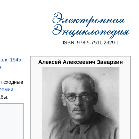
ISBN: 978-5-7511-2329-1
юля
1945
Алексей Алексеевич Заварзин
о
т сходные
премии
жбы.