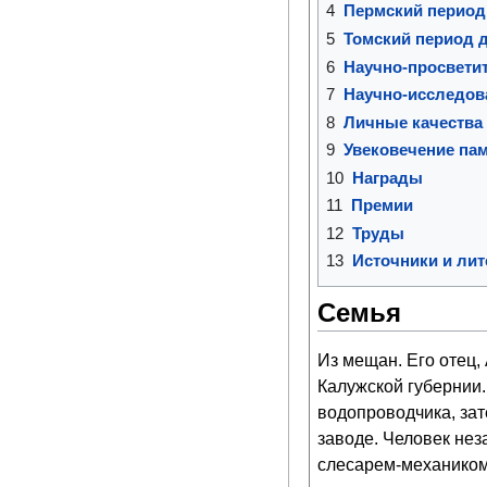
4
Пермский период
5
Томский период 
6
Научно-просветит
7
Научно-исследов
8
Личные качества
9
Увековечение па
10
Награды
11
Премии
12
Труды
13
Источники и лит
Семья
Из мещан. Его отец,
Калужской губернии.
водопроводчика, за
заводе. Человек нез
слесарем-механиком.