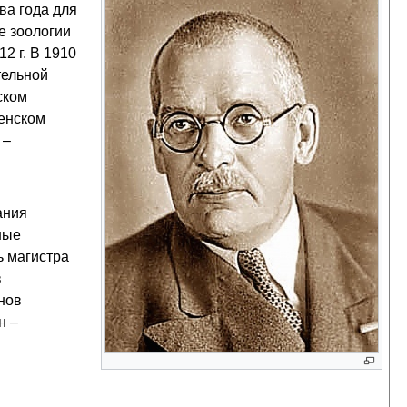
ва года для
е зоологии
2 г. В 1910
тельной
ском
женском
 –
ания
ные
ь магистра
в
нов
н –