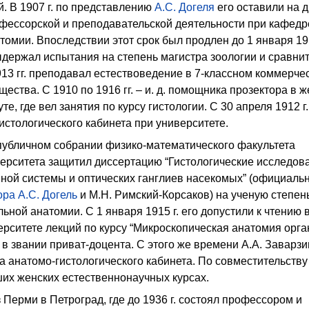
. В 1907 г. по представлению
А.С. Догеля
его оставили на д
офессорской и преподавательской деятельности при кафедр
томии. Впоследствии этот срок был продлен до 1 января 191
выдержал испытания на степень магистра зоологии и сравни
13 гг. преподавал естествоведение в 7-классном коммерче
ества. С 1910 по 1916 гг. – и. д. помощника прозектора в 
е, где вел занятия по курсу гистологии. С 30 апреля 1912 г.
истологического кабинета при университете.
в публичном собрании физико-математического факультета
верситета защитил диссертацию “Гистологические исследов
вной системы и оптических ганглиев насекомых” (официаль
ора
А.С. Догель
и М.Н. Римский-Корсаков) на ученую степен
ьной анатомии. С 1 января 1915 г. его допустили к чтению 
рситете лекций по курсу “Микроскопическая анатомия орга
 в звании приват-доцента. С этого же времени А.А. Заварзи
 анатомо-гистологического кабинета. По совместительству
их женских естественнонаучных курсах.
з Перми в Петроград, где до 1936 г. состоял профессором и