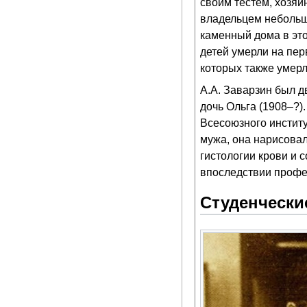
своим тестем, хозяи
владельцем небольш
каменный дома в это
детей умерли на пер
которых также умерл
А.А. Заварзин был д
дочь Ольга (1908–?)
Всесоюзного инстит
мужа, она нарисова
гистологии крови и 
впоследствии профес
Студенчески