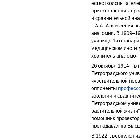
естествоиспытателей
приготовления к пр
и сравнительной ана
г. А.А. Алексеевич 
анатомии. В 1909–19
училище 1-го товарищ
медицинском институт
хранитель анатомо-г
26 октября 1914 г. 
Петроградского уни
чувствительной нер
оппоненты
професс
зоологии и сравнител
Петроградском униве
растительной жизни”
помощник прозектора
преподавал на Высш
В 1922 г. вернулся и