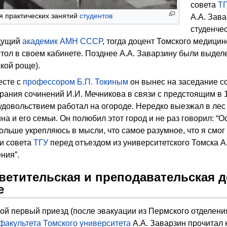
совета
Т
мя практических занятий
студентов
А.А. Зава
студенче
удущий
академик АМН СССР
, тогда доцент Томского медицин
тол в своем кабинете. Позднее А.А. Заварзину были выдел
ской роще).
есте с
профессором
Б.П. Токиным
он вынес на заседание с
рания сочинений И.И. Мечникова в связи с предстоящим в 1
 удовольствием работал на огороде. Нередко выезжал в лес
на и его семьи. Он полюбил этот город и не раз говорил: “О
ольше укрепляюсь в мысли, что самое разумное, что я смог 
и совета
ТГУ
перед отъездом из университетского Томска А
ния”.
ветительская и преподавательская 
е
вой первый приезд (после эвакуации из Пермского отделени
факультета
Томского университета
А.А. Заварзин прочитал 