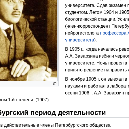
университета. Сдав экзамен п
студентом. Летом 1904 и 1905
биологической станции. Усил
(член-корреспондент Петерб
нейрогистолога
профессора
университета
).
В 1905 г., когда началась ре
А.А. Заварзина избили черно
университете. Ночь провел в
принято решение направить А
В ноябре 1905 г. он выехал в
науками и работал в лаборат
осени 1906 г. А.А. Заварзин 
ом 1-й степени. (1907).
бургский период деятельности
т в действительные члены Петербургского общества