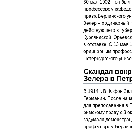
30 мая 1902 г. он бы
профессором кафедры
права Берлинского уни
Зелер – ординарный 
действующего в губе
Курляндской Юрьевско
в отставке. С 13 мая 
ординарным профессо
Петербургского униве
Скандал вокр
Зелера в Пет
В 1914 г. В.Ф. фон З
Германии. После нач
для преподавания в П
римскому праву с 3 ок
задумали демонстраци
профессором Берлинск