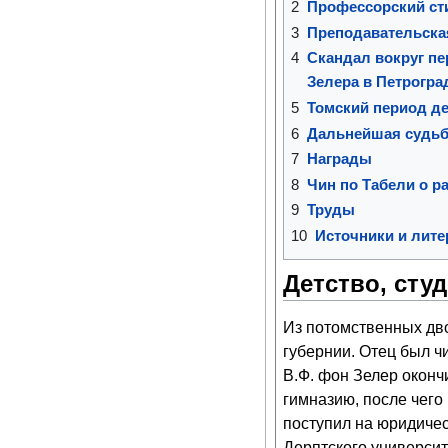
2
Профессорский ст
3
Преподавательска
4
Скандал вокруг пе
Зелера в Петрогра
5
Томский период д
6
Дальнейшая судь
7
Награды
8
Чин по Табели о ра
9
Труды
10
Источники и лите
Детство, сту
Из потомственных дв
губернии. Отец был чи
В.Ф. фон Зелер оконч
гимназию, после чего 
поступил на юридичес
Дерптского университ