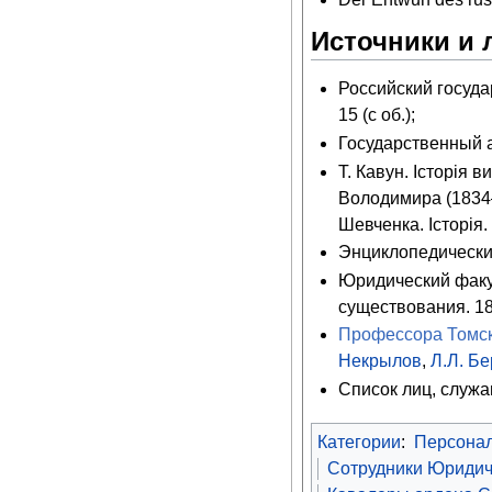
Источники и 
Российский государ
15 (с об.);
Государственный ар
Т. Кавун. Iсторiя 
Володимира (1834–
Шевченка. Iсторiя.
Энциклопедический
Юридический факул
существования. 18
Профессора Томск
Некрылов
,
Л.Л. Б
Список лиц, служа
Категории
:
Персона
Сотрудники Юридиче