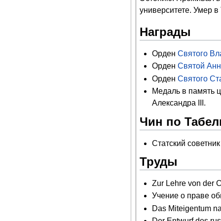
университете. Умер в 
Награды
Орден
Святого Вл
Орден
Святой Анн
Орден
Святого Ст
Медаль в память 
Александра III.
Чин по Табели
Статский советник 
Труды
Zur Lehre von der 
Учение о праве об
Das Miteigentum n
Der Entwurf des ru