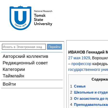
ИВАНОВ Геннадий 
Авторский коллектив
27
мая
1929
, Вороши
Редакционный совет
–
профессор
кафедр
Категории
государственного уни
Таймлайн
Содержа
Войти
1
Семья
2
Школьные и студе
3
От ассистента до 
4
Преподавательска