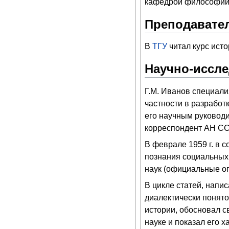
кафедрой философии в
Преподавател
В
ТГУ
читал курс исто
Научно-иссле
Г.М. Иванов специали
частности в разработ
его научным руководи
корреспондент АН СС
В феврале 1959 г. в 
познания социальных
наук (официальные о
В цикле статей, написа
диалектически понято
истории, обосновал с
науке и показал его х