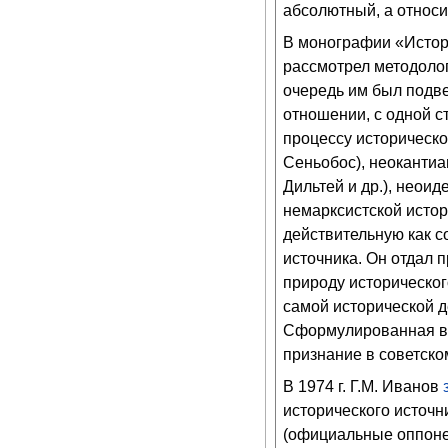
абсолютный, а относи
В монографии «Истори
рассмотрел методолог
очередь им был подве
отношении, с одной с
процессу историческо
Сеньобос), неокантиан
Дильтей и др.), неоид
немарксистской истор
действительную как с
источника. Он отдал 
природу историческог
самой исторической д
Сформулированная в 
признание в советск
В 1974 г. Г.М. Иванов
исторического источн
(официальные оппон