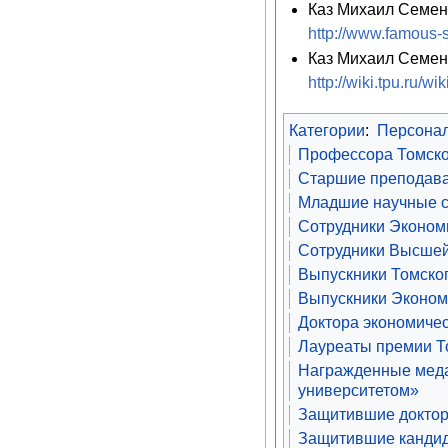
Каз Михаил Семен
http://www.famous-s
Каз Михаил Семено
http://wiki.tpu.ru
Категории
:
Персона
Профессора Томско
Старшие преподава
Младшие научные с
Сотрудники Экономи
Сотрудники Высшей
Выпускники Томског
Выпускники Экономи
Доктора экономичес
Лауреаты премии То
Награжденные меда
университетом»
Защитившие доктор
Защитившие кандид