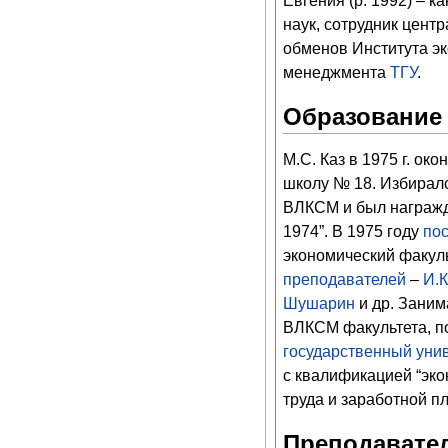
Евгения (р. 1992) – к
наук, сотрудник цент
обменов Института э
менеджмента
ТГУ
.
Образование
М.С. Каз в 1975 г. ок
школу № 18. Избирал
ВЛКСМ и был награжд
1974”. В 1975 году
по
экономический факул
преподавателей
–
И.
Шушарин
и др. Заним
ВЛКСМ факультета, по
государственный уни
с квалификацией “эко
труда и заработной п
Преподавател