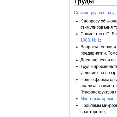
Труды
Список трудов в разд
К вопросу об экон
стимулирования тр
Совместно с С. Ля
1988. № 1
;
Вопросы теории и
предприятии. Томс
Древние песни на 
Труд и производст
условиях на пазар
Новые формы орга
анализа взаимоот
“Инфраструктура п
Многофакторные с
Проблемы микроэк
соавторстве;