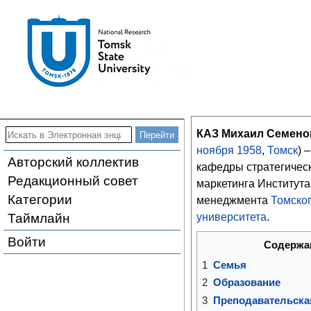
КАЗ Михаил Семено
ноября
1958
,
Томск
) 
Авторский коллектив
кафедры стратегичес
Редакционный совет
маркетинга Института
Категории
менеджмента
Томског
Таймлайн
университета
.
Войти
Содержа
1
Семья
2
Образование
3
Преподавательска