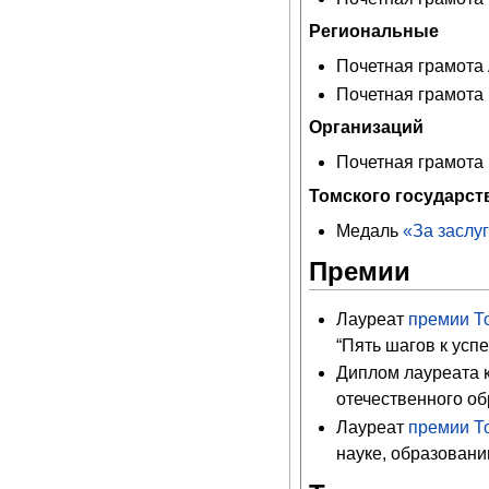
Региональные
Почетная грамота 
Почетная грамота м
Организаций
Почетная грамота 
Томского государст
Медаль
«За заслу
Премии
Лауреат
премии Т
“Пять шагов к усп
Диплом лауреата 
отечественного обр
Лауреат
премии Т
науке, образовании