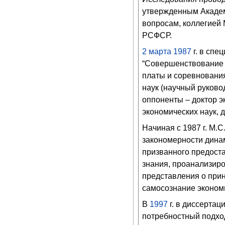
утвержденным Академ
вопросам, коллегией
РСФСР.
2
марта
1987
г. в спе
“Совершенствование у
платы и соревнования
наук (научный руково
оппоненты – доктор э
экономических наук, 
Начиная с 1987 г. М.
закономерности дина
призванного предоста
знания, проанализир
представления о при
самосознание эконом
В
1997
г. в диссертац
потребностный подхо