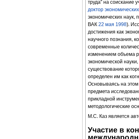
труда” на соискание 
доктор экономических
экономических наук, 
ВАК
22
мая
1998
). И
достижения как эконо
научного познания, к
современные количест
изменением объема р
экономической науки,
существование котор
определен им как ког
Основываясь на этом 
предмета исследовани
прикладной инструмен
методологические ос
М.С. Каз является авт
Участие в ко
международн