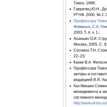
Томск, 1998;
Гаврилец Ю.Н., Де
РГНФ. 2000. № 2. 
Профессора Томск
Фоминых
,
С.А. Не
2003. Т. 4, ч. 1.;
Ананьин О.И. Стру
Москва, 2005. С. 4
Соснина Т.Н. Стои
22–23;
Канке В.А. Филосо
Профессора Томско
авторы и составите
редакцией В.Я. Уша
Каз Михаил Семен
менеджмента и эк
системного менед
http://www.ef-tsu.r