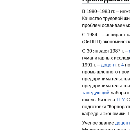
В 1980–1983 гг. – ин
Качество трудовой ж
проблем осваиваемы
С 1984 г. – аспиран
(ОиППП) экономическ
С 30 января 1987 г. –
гуманитарных исследо
1991 г. –
доцент
, с
4
н
промышленного произв
предпринимательства,
предпринимательства
заведующий
лаборато
школы бизнеса
ТГУ
. 
подготовки “Корпорат
кафедры экономики Т
Ученое звание
доцен
Министерства науки, 