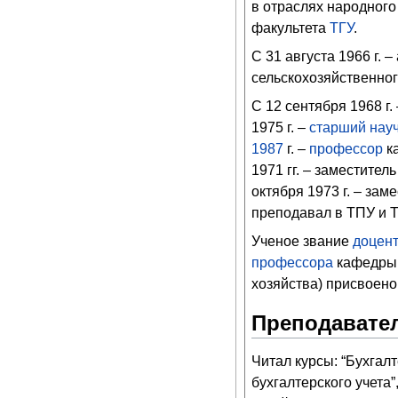
в отраслях народного
факультета
ТГУ
.
С 31 августа 1966 г. 
сельскохозяйственног
С 12 сентября 1968 г.
1975 г. –
старший нау
1987
г. –
профессор
ка
1971 гг. – заместител
октября 1973 г. – зам
преподавал в ТПУ и 
Ученое звание
доцен
профессора
кафедры у
хозяйства) присвоен
Преподавател
Читал курсы: “Бухгал
бухгалтерского учета”