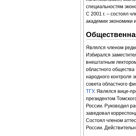
специальностям эконо
С 2001 г. – состоял 
академии экономики и
Общественна
Являлся членом редко
Избирался заместите
внештатным лектором
областного общества “
народного контроля 
совета областного фи
ТГУ
. Являлся вице-пр
президентом Томског
России. Руководил ра
заведовал корреспонд
Состоял членом атте
России. Действитель