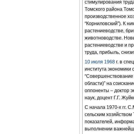
стимулирования труда
Томского района Томс
производственное хоз
“Корниловский”). К н
растениеводстве, бр
животноводстве. Нов
растениеводстве и пр
труда, прибыль, сниз
10
июля
1968
г. в сп
института экономики 
“Совершенствование у
области)” на соискан
оппоненты – доктор э
наук, доцент Г.Г. Жуй
С начала 1970-х гг. С
сельским хозяйством 
показателей, информа
выполнении важнейши