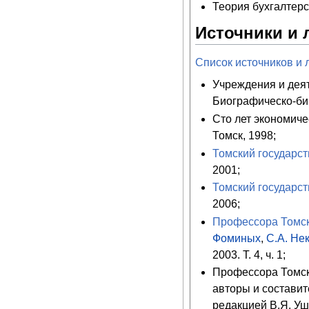
Теория бухгалтерск
Источники и 
Список источников и 
Учреждения и деят
Биографическо-би
Сто лет экономиче
Томск, 1998;
Томский государст
2001;
Томский государст
2006;
Профессора Томск
Фоминых
,
С.А. Не
2003. Т. 4, ч. 1;
Профессора Томско
авторы и составите
редакцией В.Я. Уша