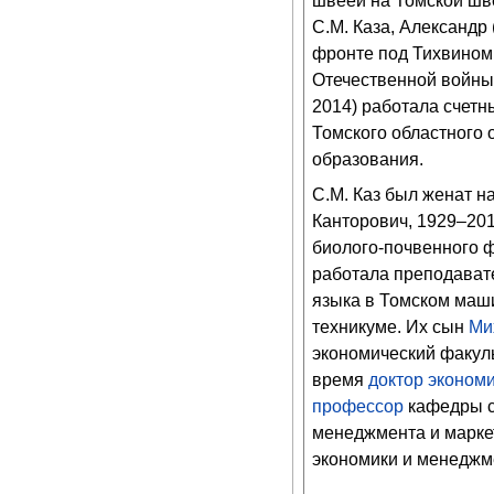
швеей на Томской шв
С.М. Каза, Александр 
фронте под Тихвином
Отечественной войны;
2014) работала счет
Томского областного 
образования.
С.М. Каз был женат н
Канторович, 1929–201
биолого-почвенного 
работала преподават
языка в Томском маш
техникуме. Их сын
Ми
экономический факул
время
доктор экономи
профессор
кафедры с
менеджмента и марке
экономики и менедж