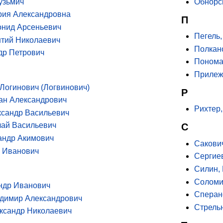
узьмич
Обнорс
рия Александровна
П
онид Арсеньевич
Пегель
нтий Николаевич
Полкан
др Петрович
Понома
Прилеж
 Логинович (Логвинович)
Р
ан Александрович
Рихтер
ксандр Васильевич
С
ай Васильевич
андр Акимович
Сакови
 Иванович
Сергие
Силин,
Соломи
ндр Иванович
Сперан
димир Александрович
Стрель
ксандр Николаевич