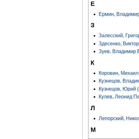
Е
Ермин, Владимир
З
Залесский, Григ
Здесенко, Виктор
Зуев, Владимир 
К
Коровин, Михаил
Кузнецов, Влади
Кузнецов, Юрий (
Кулев, Леонид П
Л
Лепорский, Нико
М