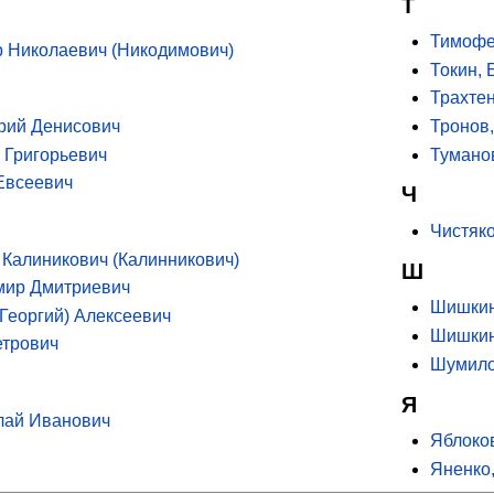
Т
Тимофе
 Николаевич (Никодимович)
Токин, 
Трахте
орий Денисович
Тронов
 Григорьевич
Тумано
Евсеевич
Ч
Чистяк
 Калиникович (Калинникович)
Ш
мир Дмитриевич
Шишкин
Георгий) Алексеевич
Шишкин
етрович
Шумило
Я
лай Иванович
Яблоко
Яненко