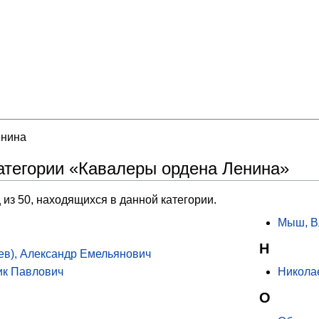
енина
атегории «Кавалеры ордена Ленина»
 из 50, находящихся в данной категории.
Мыш, В
Н
ев), Александр Емельянович
ик Павлович
Никола
О