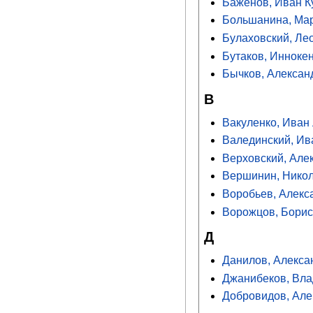
Баженов, Иван К
Большанина, Ма
Булаховский, Ле
Бутаков, Инноке
Бычков, Алексан
В
Вакуленко, Иван
Валединский, Ив
Верховский, Але
Вершинин, Никол
Воробьев, Алекс
Ворожцов, Борис
Д
Данилов, Алекса
Джанибеков, Вла
Добровидов, Але