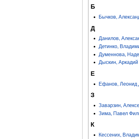
Б
Бычков, Алексан
Д
Данилов, Алекса
Детинко, Владим
Думеннова, Над
Дыскин, Аркадий
Е
Ефанов, Леонид
З
Заварзин, Алекс
Зима, Павел Фил
К
Кессених, Влади