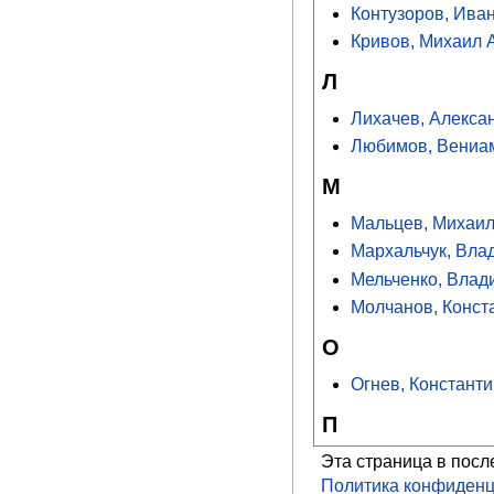
Контузоров, Ива
Кривов, Михаил 
Л
Лихачев, Алекса
Любимов, Вениа
М
Мальцев, Михаи
Мархальчук, Вла
Мельченко, Влад
Молчанов, Конст
О
Огнев, Констант
П
Эта страница в посл
Политика конфиденц