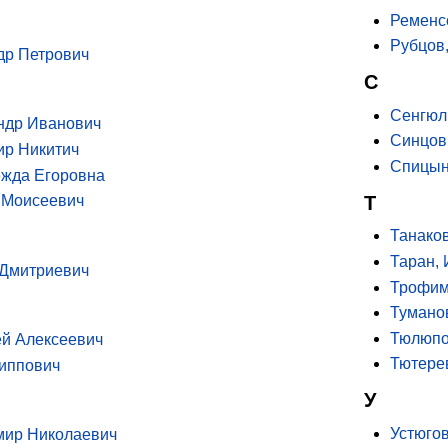
Ременс
Рубцов
др Петрович
С
Сенгюл
ндр Иванович
Синцов
ир Никитич
Спицын
ежда Егоровна
Т
 Моисеевич
Танако
Таран,
 Дмитриевич
Трофим
Тумано
Тюлюпо
ей Алексеевич
Тютере
иппович
У
Устюго
мир Николаевич