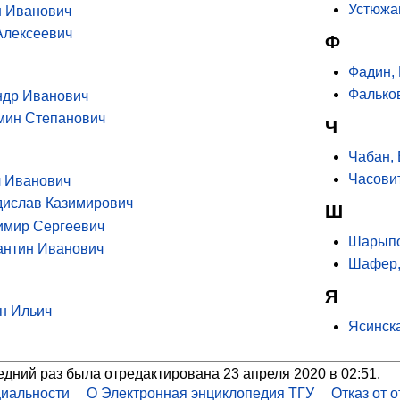
Устюжа
н Иванович
Алексеевич
Ф
Фадин,
Фалько
ндр Иванович
мин Степанович
Ч
Чабан,
Часови
л Иванович
дислав Казимирович
Ш
имир Сергеевич
Шарыпо
антин Иванович
Шафер,
Я
ин Ильич
Ясинск
едний раз была отредактирована 23 апреля 2020 в 02:51.
иальности
О Электронная энциклопедия ТГУ
Отказ от 