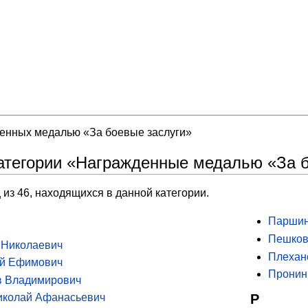
денных медалью «За боевые заслуги»
атегории «Награжденные медалью «За 
 из 46, находящихся в данной категории.
Паршин
Пешков
 Николаевич
Плехан
ий Ефимович
Пронин
в Владимирович
Р
иколай Афанасьевич