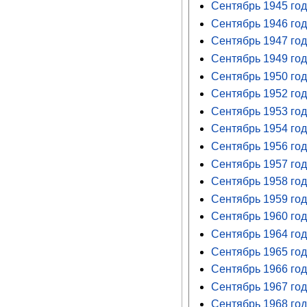
Сентябрь 1945 год
Сентябрь 1946 год
Сентябрь 1947 год
Сентябрь 1949 год
Сентябрь 1950 год
Сентябрь 1952 год
Сентябрь 1953 год
Сентябрь 1954 год
Сентябрь 1956 год
Сентябрь 1957 год
Сентябрь 1958 год
Сентябрь 1959 год
Сентябрь 1960 год
Сентябрь 1964 год
Сентябрь 1965 год
Сентябрь 1966 год
Сентябрь 1967 год
Сентябрь 1968 год