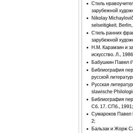
Стиль нравоучител
зарубежной художе
Nikolay Michaylovi
selseitigkeit. Berlin
Стиль ранних фран
зарубежной художе
Н.М. Карамзин и з
искусство. Л., 1986
Бабушкин Павел // 
Библиография пере
русской литературы X
Русская литература
slawische Philolog
Библиография пере
Сб. 17. СПб., 1991
Сумароков Павел И
2;
Бальзак и Жорж Са