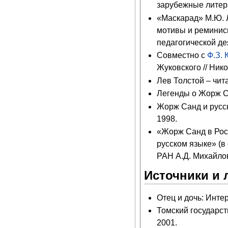
зарубежные литера
«Маскарад» М.Ю. 
мотивы и реминисц
педагогической д
Совместно с
Ф.З.
Жуковского // Нико
Лев Толстой – чит
Легенды о Жорж Са
Жорж Санд и русск
1998.
«Жорж Санд в Рос
русском языке» (в
РАН А.Д. Михайлов
Источники и 
Отец и дочь: Интер
Томский государст
2001.