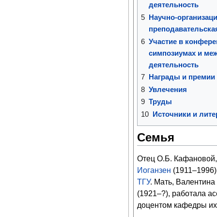
деятельность
5
Научно-организаци
преподавательская
6
Участие в конфере
симпозиумах и ме
деятельность
7
Награды и премии
8
Увлечения
9
Труды
10
Источники и лите
Семья
Отец О.Б. Кафановой
Иоганзен
(1911–1996)
ТГУ
. Мать, Валентин
(1921–?), работала а
доцентом кафедры и