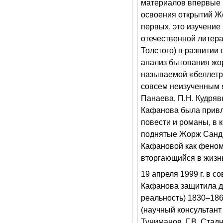
материалов впервые 
освоения открытий Жо
первых, это изучение
отечественной литера
Толстого) в развитии
анализ бытования жор
называемой «беллетри
совсем неизученным я
Панаева, П.Н. Кудрявц
Кафанова была привле
повести и романы, в 
поднятые Жорж Санд 
Кафановой как феном
вторгающийся в жизн
19 апреля 1999 г. в с
Кафанова защитила д
реальность) 1830–186
(научный консультан
Туниманов, Г.В. Стадн