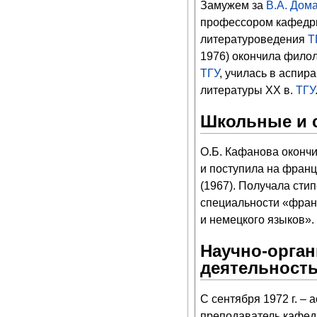
Замужем за
В.А. Дом
профессором кафедр
литературоведения
Т
1976) окончила филол
ТГУ
, училась в аспир
литературы XX в.
ТГУ
Школьные и 
О.Б. Кафанова оконч
и поступила на фран
(1967). Получала стип
специальности «фран
и немецкого языков».
Научно-орган
деятельност
С сентября 1972 г. – 
преподаватель кафедр