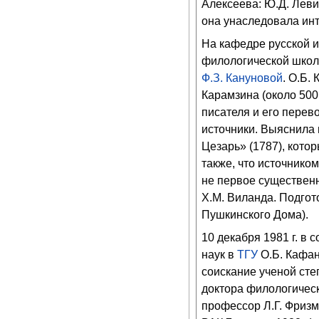
Алексеева: Ю.Д. Левин
она унаследовала инт
На кафедре русской 
филологической школ
Ф.З. Кануновой
. О.Б.
Карамзина (около 500
писателя и его перев
источники. Выяснила
Цезарь» (1787), кото
также, что источнико
не первое существенн
Х.М. Виланда. Подгот
Пушкинского Дома).
10 декабря 1981 г. в
наук в
ТГУ
О.Б. Кафа
соискание ученой сте
доктора филологичес
профессор Л.Г. Фризм