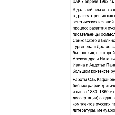
ВАК 7 апреля 1982 г.).
В дальнейшем она зан
в., рассмотрев их ка
эстетических исканий
процесс развития рус
писательницы осмысл
Сенковского и Белинс
Тургенева и Достоевс
быт эпохи», в котор
Александра и Натальи
Ивана и Авдотьи Пан
большом контексте ру
Работы О.Б. Кафанов
библиографии критиче
язык за 1830–1860-е 
диссертации) создан
комплектов русских п
литературы, мемуаров