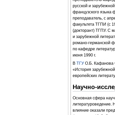
русской и зарубежно
французского языка ф
преподаватель, с апр
факультета ТГПИ (с 19
(докторант) ТГПУ. С м
и зарубежной литерат
романо-германской ф
по кафедре литерату
июня 1990 г.
В
ТГУ
О.Б. Кафанова 
«История зарубежной 
европейских литерату
Научно-иссле
Основная сфера науч
литературоведение. 
влияние оказали пред