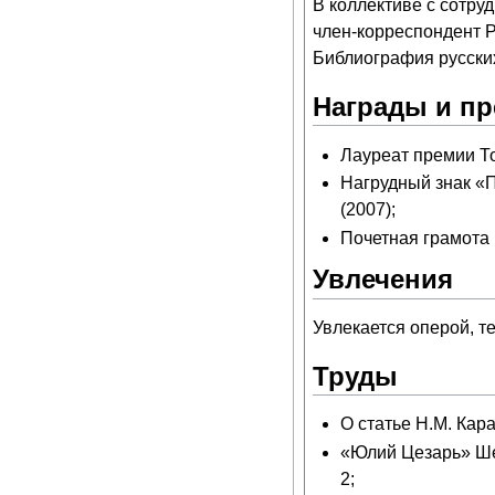
В коллективе с сотру
член-корреспондент 
Библиография русских
Награды и п
Лауреат премии То
Нагрудный знак «
(2007);
Почетная грамота
Увлечения
Увлекается оперой, т
Труды
О статье Н.М. Кар
«Юлий Цезарь» Шек
2;