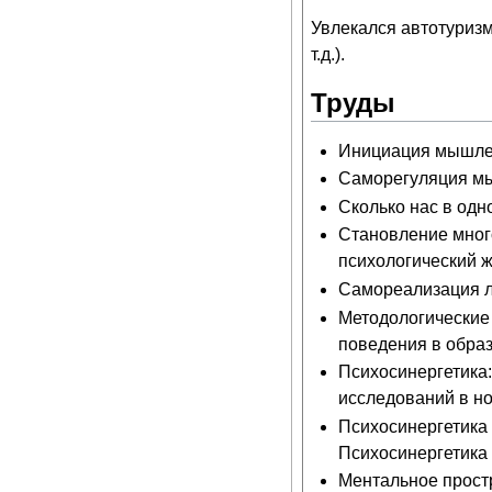
Увлекался автотуризм
т.д.).
Труды
Инициация мышлен
Саморегуляция мы
Сколько нас в одн
Становление много
психологический ж
Самореализация ли
Методологические
поведения в образо
Психосинергетика:
исследований в но
Психосинергетика
Психосинергетика 
Ментальное прост