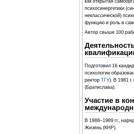
как открытая самоорг
психосинергетики (си
неклассической) псих
функцию и роль в сам
Автор свыше 100 работ
Деятельность
квалификаци
Подготовил 16 кандид
психологии образован
ректор
ТГУ
). В 1981 
(Братислава).
Участие в ко
международн
В 1988–1989 гг., нар
Жизянь (КНР).