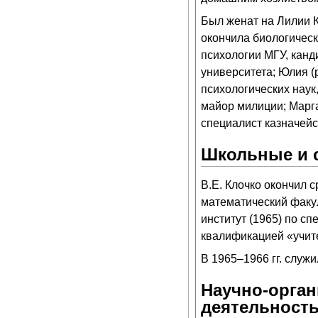
Был женат на Лилии Ку
окончила биологическ
психологии МГУ, канд
университета; Юлия (р
психологических наук
майор милиции; Марга
специалист казначейс
Школьные и 
В.Е. Клочко окончил 
математический факул
институт (1965) по с
квалификацией «учит
В 1965–1966 гг. служ
Научно-орган
деятельност