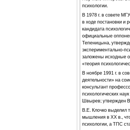
психологии.
В 1978 г. в совете 
в ходе постановки и 
кандидата психологич
официальные оппонен
Тепеницына, утвержде
экспериментально-пс
заложены исходные о
«теория психологичес
В ноябре 1991 г. в с
деятельности» на сои
консультант професс
психологических наук
Швырев; утвержден ВА
В.Е. Клочко выделил
мышления в ХХ в., чт
психологии, а ТПС ст