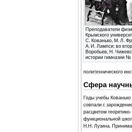
Преподаватели физи
Крымского университ
С. Кованько, М. Л. Фр
А. И. Лампси; во вто
Воробьев, Н. Чижевс
истории гимназии № 
политехнического инс
Сфера научн
Годы учебы Кованько
совпали с зарождени
расцветом теоретико-
функциональной шко
Н.Н. Лузина. Приним