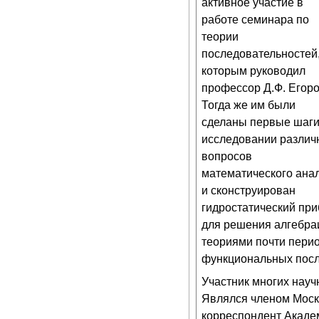
активное участие в
работе семинара по
теории
последовательностей
которым руководил
профессор Д.Ф. Егоро
Тогда же им были
сделаны первые шаги
исследовании различ
вопросов
математического ана
и сконструирован
гидростатический пр
для решения алгебра
теориями почти перио
функциональных после
Участник многих науч
Являлся членом Моско
корреспондент Академ