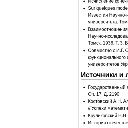
Исчисление конечн
Sur quelques modes 
Известия Научно-и
университета. Томск
Взаимоотношения 
Научно-исследоват
Томск, 1936. Т. 3. 
Совместно с И.Г.
функционального 
университетов Укр
Источники и 
Государственный ар
Оп. 17. Д. 2190;
Костовский А.Н. А
// Успехи математич
Круликовский Н.Н.
История отечествен