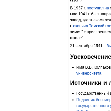
(1937).
В 1937 г.
поступил на
мае 1941 г. был напр
завод, где знакомилс
г.
окончил
Томский го
химия” с присвоение
школе”.
21 сентября 1941 г.
бы
Увековечение
Имя В.В. Колпако
университета
.
Источники и 
Государственный ар
Подвиг их бессмер
государственного 