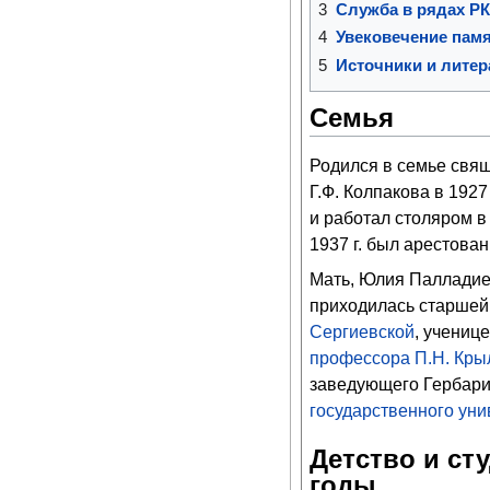
3
Служба в рядах Р
4
Увековечение пам
5
Источники и литер
Семья
Родился в семье свя
Г.Ф. Колпакова в 1927
и работал столяром в 
1937 г. был арестова
Мать, Юлия Палладие
приходилась старшей
Сергиевской
, учениц
профессора
П.Н. Кры
заведующего Гербар
государственного уни
Детство и ст
годы