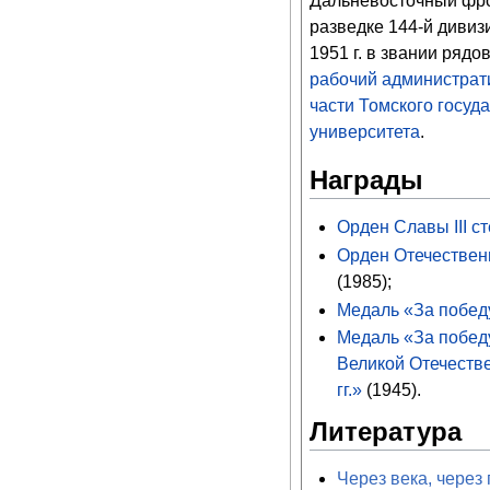
Дальневосточный фро
разведке 144-й дивиз
1951 г. в звании рядов
рабочий администрат
части
Томского госуд
университета
.
Награды
Орден Славы III с
Орден Отечественн
(1985);
Медаль «За побед
Медаль «За побед
Великой Отечеств
гг.»
(1945).
Литература
Через века, через 