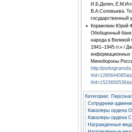
И.Б.Делич, Е.М.Иг
В.А.Соловьева. То
государственный у
Кормилкин Юрий Ф
Обобщенный банк
народа в Великой
1941–1945 гг.» / 
информационных 
Минобороны Росси
http://podvignaroda.
#id=1280644065&t
#id=1523650536&t
Категории
:
Персона
Сотрудники админис
Кавалеры ордена От
Кавалеры ордена Сл
Награжденные меда
Награжденные меда