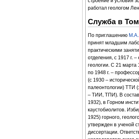
строение и условия зо
работал геологом Ле
Служба в Том
По приглашению
М.А.
принят младшим лабор
практическими заняти
отделения, с 1917 г.
геологии. С 21 марта 1
по 1948 г. – професс
(с 1930 – историческо
палеонтологии) ТТИ (за
– ТИИ, ТПИ). В сост
1932), в Горном инст
каустобиолитов. Изби
1925) горного, геолог
утвержден в ученой с
диссертации. Ответст