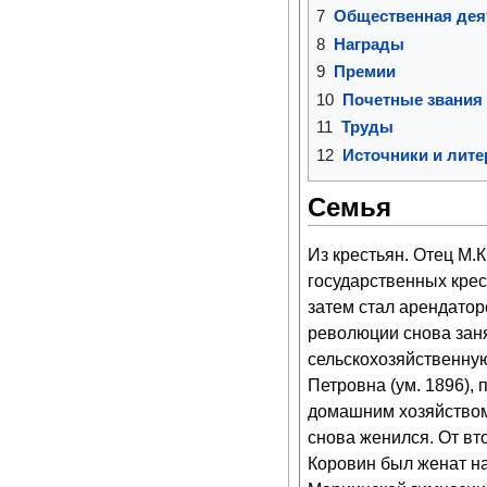
7
Общественная дея
8
Награды
9
Премии
10
Почетные звания
11
Труды
12
Источники и лите
Семья
Из крестьян. Отец М.
государственных крес
затем стал арендатор
революции снова заня
сельскохозяйственную
Петровна (ум. 1896),
домашним хозяйством.
снова женился. От вто
Коровин был женат на