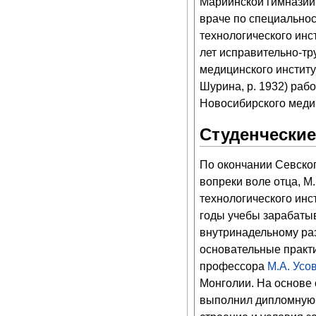
Мариинской гимназии,
враче по специальност
технологического инсти
лет исправительно-тр
медицинского институ
Шурина, р. 1932) ра
Новосибирского медиц
Студенческие
По окончании Севског
вопреки воле отца, М
технологического инст
годы учебы зарабатыв
внутринадельному раз
основательные практик
профессора
М.А. Усо
Монголии. На основе 
выполнил дипломную 