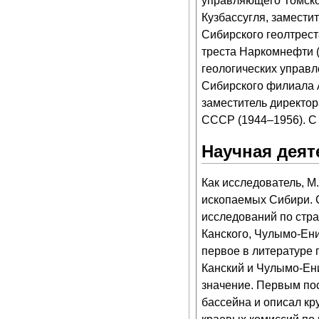
управляющего Томског
Кузбассугля, замести
Сибирского геолтрест
треста Наркомнефти (
геологических управл
Сибирского филиала А
заместитель директор
СССР (1944–1956). С 
Научная деят
Как исследователь, М
ископаемых Сибири. С
исследований по стра
Канского, Чулымо-Ени
первое в литературе 
Канский и Чулымо-Ен
значение. Первым по
бассейна и описал кр