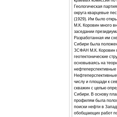
краевых комиссий по
Геологическая партия
округа кварцевые пес
(1929). Им было откр
М.К. Коровин много в
заседании президиум
Разработанная им схе
Сибири была положена
ЗСФАН М.К. Коровин 
геотектонические стр
основываясь на теор
нефтеперспективные о
Нефтеперспективные 
числу и площади к се
скважин с целью опр
Сибири. В основу пл
профилям была положе
поиски нефти в Запад
обобщающих работ по