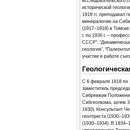
исследовательского с
исторической геологи
1918 гг. преподавал 
минералогию на Сибир
(1917–1918) в Томске
г. по
1930
г. – профес
СССР”, “Динамическая
геология”, “Палеонто
участие в работе съе
Геологическа
С 6 февраля 1918 по 1
заместитель председа
Сибревком Положение
Сибгеолкома, затем З
1930). Консультант Ч
геолтреста (1930–193
(1930–1934). В 1934–