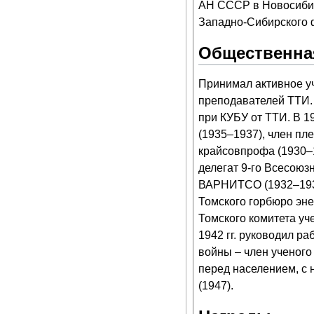
АН СССР в Новосибир
Западно-Сибирского
Общественна
Принимал активное уч
преподавателей ТТИ. 
при КУБУ от ТТИ. В 1
(1935–1937), член пл
крайсовпрофа (1930–
делегат 9-го Всесоюз
ВАРНИТСО (1932–1933
Томского горбюро эне
Томского комитета уч
1942 гг. руководил р
войны – член ученого
перед населением, с 
(1947).